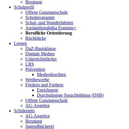
Beratung
Schulprofil
Offene Ganztagsschule
Schulprogramm
Schul- und Wanderfahrten
Auslandspraktika Erasmus+
Berufliche Orientierung
Rückblicke
Lernen
DaZ-Basisklasse
Digitale Medien
Unterrichtsfächer
LRS
Prävention
Medienleuchten
Wettbewerbe
Fördern und Fordern
Enrichment
Durchgängige Sprachbildung (DSB)
Offene Ganztagsschule
AG-Angebot
Schülerinfo
AG-Angebot
Beratung
Jugendbücherei