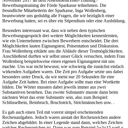
November 2017 an dem Assessmentcenter-Training /
Bewerbungstraining der Förde Sparkasse teilnehmen. Die
freundliche Mitarbeiterin der Sparkasse, Inga Wollenberg,
beantwortete uns geduldig alle Fragen, die wir bezüglich einer
Bewerbung hatten, sei es über ein Stipendium oder eine Ausbildung.
Besonders interessant war, dass wir neben dem typischen
Bewerbungsgespräch drei weitere Möglichkeiten kennenlernten,
wie ein Unternehmen zwischen Bewerbern entscheidet. Die drei
Möglichkeiten lauten Eignungstest, Präsentation und Diskussion.
Frau Wollenberg erklärte uns die Abläufe dieser Testmöglichkeiten.
Anschließend durften wir selbst unser Glück versuchen, indem Frau
Wollenberg beispielsweise einen eigenen Eignungstest mit uns
machte. Uns war nicht bewusst, wie schwierig die zunächst einfach
wirkenden Aufgaben waren. Die Zeit pro Aufgabe setzte uns dabei
besonders unter Druck, da wir meist nur 20 Sekunden für eine
Aufgabe Zeit hatten. Bei einer Aufgabe sollte man eine Wortkette
bilden. Die Wörter mussten dabei jeweils immer aus zwei
Substantiven bestehen. Das zweite Substantiv musste dann beim
nächsten Wort das erste Substantiv sein, also zum Beispiel:
Schlüsselbein, Beinbruch, Bruchstrich, Strichmännchen usw. .
Es gab auch einen Teil mit vorerst simpel erscheinenden
Rechenaufgaben. Jedoch waren anstatt der Rechenzeichen andere
Zeichen abgebildet. In einer Legende stand dann, welches Zeichen
welches Rechenzeichen ist. Dann war zum Beispiel 5+3=15 weil +