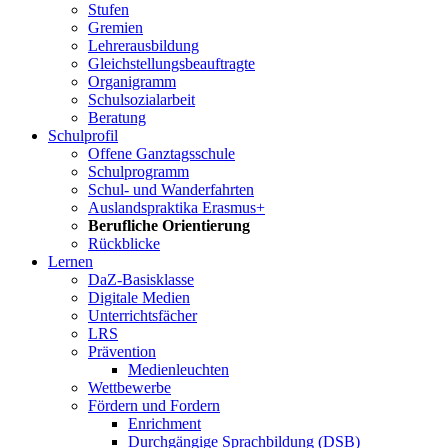
Stufen
Gremien
Lehrerausbildung
Gleichstellungsbeauftragte
Organigramm
Schulsozialarbeit
Beratung
Schulprofil
Offene Ganztagsschule
Schulprogramm
Schul- und Wanderfahrten
Auslandspraktika Erasmus+
Berufliche Orientierung
Rückblicke
Lernen
DaZ-Basisklasse
Digitale Medien
Unterrichtsfächer
LRS
Prävention
Medienleuchten
Wettbewerbe
Fördern und Fordern
Enrichment
Durchgängige Sprachbildung (DSB)