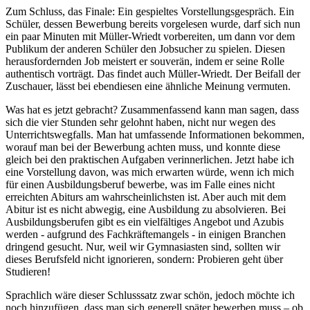
Zum Schluss, das Finale: Ein gespieltes Vorstellungsgespräch. Ein
Schüler, dessen Bewerbung bereits vorgelesen wurde, darf sich nun
ein paar Minuten mit Müller-Wriedt vorbereiten, um dann vor dem
Publikum der anderen Schüler den Jobsucher zu spielen. Diesen
herausfordernden Job meistert er souverän, indem er seine Rolle
authentisch vorträgt. Das findet auch Müller-Wriedt. Der Beifall der
Zuschauer, lässt bei ebendiesen eine ähnliche Meinung vermuten.
Was hat es jetzt gebracht? Zusammenfassend kann man sagen, dass
sich die vier Stunden sehr gelohnt haben, nicht nur wegen des
Unterrichtswegfalls. Man hat umfassende Informationen bekommen,
worauf man bei der Bewerbung achten muss, und konnte diese
gleich bei den praktischen Aufgaben verinnerlichen. Jetzt habe ich
eine Vorstellung davon, was mich erwarten würde, wenn ich mich
für einen Ausbildungsberuf bewerbe, was im Falle eines nicht
erreichten Abiturs am wahrscheinlichsten ist. Aber auch mit dem
Abitur ist es nicht abwegig, eine Ausbildung zu absolvieren. Bei
Ausbildungsberufen gibt es ein vielfältiges Angebot und Azubis
werden - aufgrund des Fachkräftemangels - in einigen Branchen
dringend gesucht. Nur, weil wir Gymnasiasten sind, sollten wir
dieses Berufsfeld nicht ignorieren, sondern: Probieren geht über
Studieren!
Sprachlich wäre dieser Schlusssatz zwar schön, jedoch möchte ich
noch hinzufügen, dass man sich generell später bewerben muss – ob