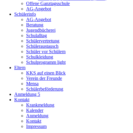
Offene Ganztagsschule
AG-Angebot
Schülerinfo
AG-Angebot
Beratung
Jugendbücherei
Schulalltag
Schülervertretung
Schüleraustausch
Schüler vor Schülern
Schulkleidung
Schulprogramm light
Eltern
KKS auf einen Blick
Verein der Freunde
Mensa
Schülerbeförderung
Anmeldung 5
Kontakt
Krankmeldung
Kalender
Anmeldung
Kontakt
Impressum