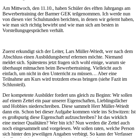
Am Mittwoch, den 11.10., haben Schüler des elften Jahrgangs am
Bewerbertraining der Barmer GEK teilgenommen. Ich werde nun
von diesen vier Schulstunden berichten, in denen wir gelernt haben,
wie man sich richtig bewirbt und wie man sich am besten in
Vorstellungsgesprächen verhält.
Zuerst erkundigt sich der Leiter, Lars Müller-Wriedt, wer nach dem
Abschluss einen Ausbildungsberuf erlernen möchte. Niemand
meldet sich. Spätestens jetzt fragen sich wohl einige, warum sie
überhaupt mitmachen beim Bewerbertraining. Vielleicht auch
einfach, um nicht in den Unterricht zu müssen… Aber eine
Teilnahme am Kurs wird trotzdem etwas bringen (siehe Fazit im
Schlussteil).
Der kompetente Ausbilder fordert uns gleich zu Beginn: Wir sollen
auf einem Zettel ein paar unserer Eigenschaften, Lieblingsfächer
und Hobbies niederschreiben. Diese sammelt Herr Müller-Wriedt
dann ein. Schon bei dieser Aufgabe kommen viele ins Schwitzen: Ist
es großspurig diese Eigenschaft aufzuschreiben? Ist das wirklich
eine meiner Qualitäten? Wer bin ich? Nun werden die Zettel auch
noch eingesammelt und vorgelesen. Wir sollen raten, welche Person
sich hinter den jeweiligen Angaben verbirgt. So kann der Verfasser