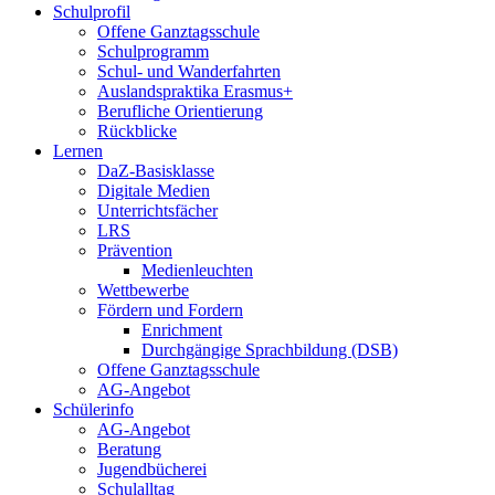
Schulprofil
Offene Ganztagsschule
Schulprogramm
Schul- und Wanderfahrten
Auslandspraktika Erasmus+
Berufliche Orientierung
Rückblicke
Lernen
DaZ-Basisklasse
Digitale Medien
Unterrichtsfächer
LRS
Prävention
Medienleuchten
Wettbewerbe
Fördern und Fordern
Enrichment
Durchgängige Sprachbildung (DSB)
Offene Ganztagsschule
AG-Angebot
Schülerinfo
AG-Angebot
Beratung
Jugendbücherei
Schulalltag