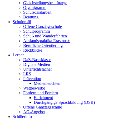
Gleichstellungsbeauftragte
Organigramm
Schulsozialarbeit
Beratung
Schulprofil
Offene Ganztagsschule
Schulprogramm
Schul- und Wanderfahrten
Auslandspraktika Erasmus+
Berufliche Orientierung
Rückblicke
Lernen
DaZ-Basisklasse
Digitale Medien
Unterrichtsfächer
LRS
Prävention
Medienleuchten
Wettbewerbe
Fördern und Fordern
Enrichment
Durchgängige Sprachbildung (DSB)
Offene Ganztagsschule
AG-Angebot
Schülerinfo