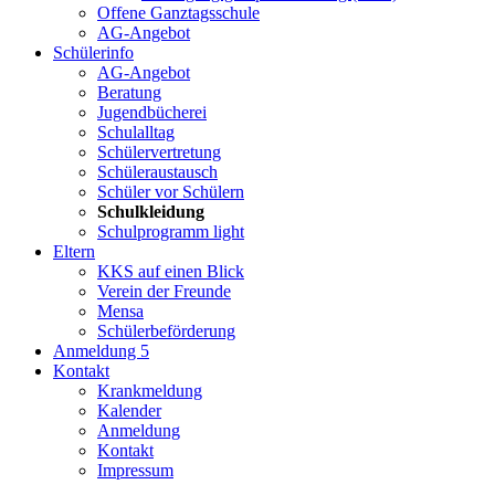
Offene Ganztagsschule
AG-Angebot
Schülerinfo
AG-Angebot
Beratung
Jugendbücherei
Schulalltag
Schülervertretung
Schüleraustausch
Schüler vor Schülern
Schulkleidung
Schulprogramm light
Eltern
KKS auf einen Blick
Verein der Freunde
Mensa
Schülerbeförderung
Anmeldung 5
Kontakt
Krankmeldung
Kalender
Anmeldung
Kontakt
Impressum