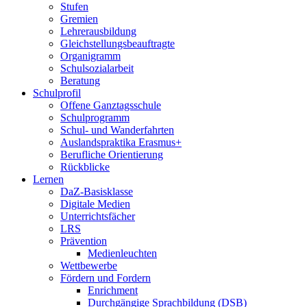
Stufen
Gremien
Lehrerausbildung
Gleichstellungsbeauftragte
Organigramm
Schulsozialarbeit
Beratung
Schulprofil
Offene Ganztagsschule
Schulprogramm
Schul- und Wanderfahrten
Auslandspraktika Erasmus+
Berufliche Orientierung
Rückblicke
Lernen
DaZ-Basisklasse
Digitale Medien
Unterrichtsfächer
LRS
Prävention
Medienleuchten
Wettbewerbe
Fördern und Fordern
Enrichment
Durchgängige Sprachbildung (DSB)