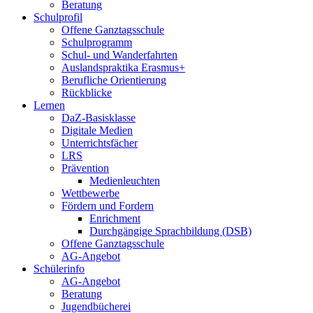
Beratung
Schulprofil
Offene Ganztagsschule
Schulprogramm
Schul- und Wanderfahrten
Auslandspraktika Erasmus+
Berufliche Orientierung
Rückblicke
Lernen
DaZ-Basisklasse
Digitale Medien
Unterrichtsfächer
LRS
Prävention
Medienleuchten
Wettbewerbe
Fördern und Fordern
Enrichment
Durchgängige Sprachbildung (DSB)
Offene Ganztagsschule
AG-Angebot
Schülerinfo
AG-Angebot
Beratung
Jugendbücherei