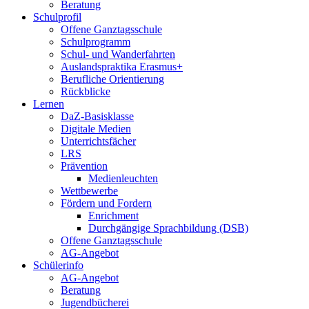
Beratung
Schulprofil
Offene Ganztagsschule
Schulprogramm
Schul- und Wanderfahrten
Auslandspraktika Erasmus+
Berufliche Orientierung
Rückblicke
Lernen
DaZ-Basisklasse
Digitale Medien
Unterrichtsfächer
LRS
Prävention
Medienleuchten
Wettbewerbe
Fördern und Fordern
Enrichment
Durchgängige Sprachbildung (DSB)
Offene Ganztagsschule
AG-Angebot
Schülerinfo
AG-Angebot
Beratung
Jugendbücherei