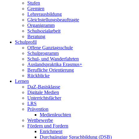
Stufen
Gremien
Lehrerausbildung
Gleichstellungsbeauftragte
Organigramm
Schulsozialarbeit
Beratung
Schulprofil
Offene Ganztagsschule
Schulprogramm
Schul- und Wanderfahrten
Auslandspraktika Erasmus+
Berufliche Orientierung
Rückblicke
Lernen
DaZ-Basisklasse
Digitale Medien
Unterrichtsfächer
LRS
Prävention
Medienleuchten
Wettbewerbe
Fördern und Fordern
Enrichment
Durchgängige Sprachbildung (DSB)