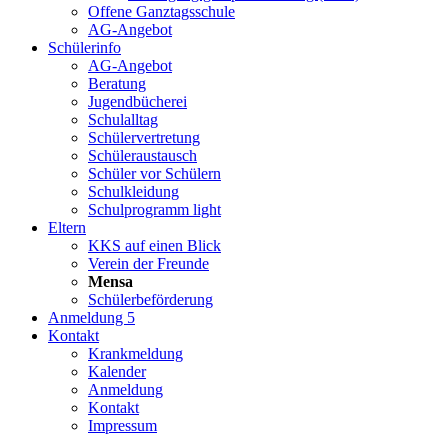
Offene Ganztagsschule
AG-Angebot
Schülerinfo
AG-Angebot
Beratung
Jugendbücherei
Schulalltag
Schülervertretung
Schüleraustausch
Schüler vor Schülern
Schulkleidung
Schulprogramm light
Eltern
KKS auf einen Blick
Verein der Freunde
Mensa
Schülerbeförderung
Anmeldung 5
Kontakt
Krankmeldung
Kalender
Anmeldung
Kontakt
Impressum