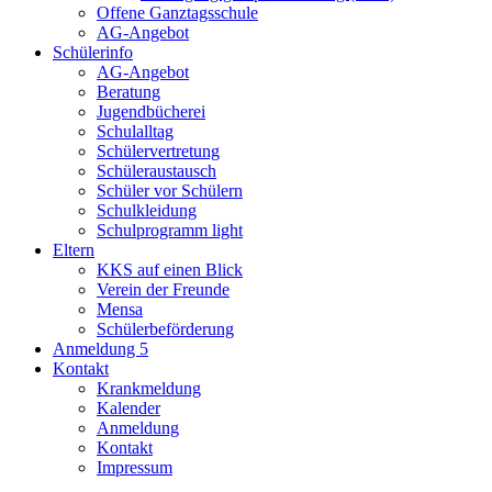
Offene Ganztagsschule
AG-Angebot
Schülerinfo
AG-Angebot
Beratung
Jugendbücherei
Schulalltag
Schülervertretung
Schüleraustausch
Schüler vor Schülern
Schulkleidung
Schulprogramm light
Eltern
KKS auf einen Blick
Verein der Freunde
Mensa
Schülerbeförderung
Anmeldung 5
Kontakt
Krankmeldung
Kalender
Anmeldung
Kontakt
Impressum