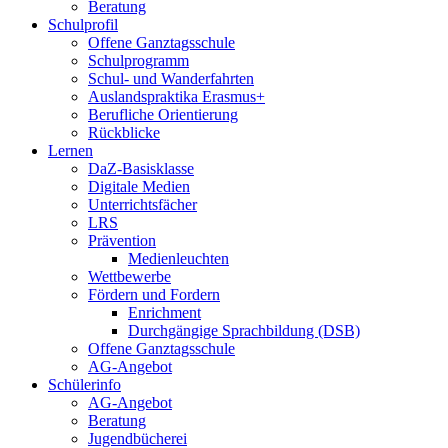
Beratung
Schulprofil
Offene Ganztagsschule
Schulprogramm
Schul- und Wanderfahrten
Auslandspraktika Erasmus+
Berufliche Orientierung
Rückblicke
Lernen
DaZ-Basisklasse
Digitale Medien
Unterrichtsfächer
LRS
Prävention
Medienleuchten
Wettbewerbe
Fördern und Fordern
Enrichment
Durchgängige Sprachbildung (DSB)
Offene Ganztagsschule
AG-Angebot
Schülerinfo
AG-Angebot
Beratung
Jugendbücherei