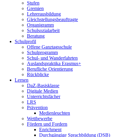
Stufen
Gremien
Lehrerausbildung
Gleichstellungsbeauftragte
Organigramm
Schulsozialarbeit
Beratung
Schulprofil
Offene Ganztagsschule
Schulprogramm
Schul- und Wanderfahrten
Auslandspraktika Erasmus+
Berufliche Orientierung
Rückblicke
Lernen
DaZ-Basisklasse
Digitale Medien
Unterrichtsfächer
LRS
Prävention
Medienleuchten
Wettbewerbe
Fördern und Fordern
Enrichment
Durchgängige Sprachbildung (DSB)