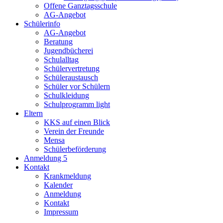
Offene Ganztagsschule
AG-Angebot
Schülerinfo
AG-Angebot
Beratung
Jugendbücherei
Schulalltag
Schülervertretung
Schüleraustausch
Schüler vor Schülern
Schulkleidung
Schulprogramm light
Eltern
KKS auf einen Blick
Verein der Freunde
Mensa
Schülerbeförderung
Anmeldung 5
Kontakt
Krankmeldung
Kalender
Anmeldung
Kontakt
Impressum