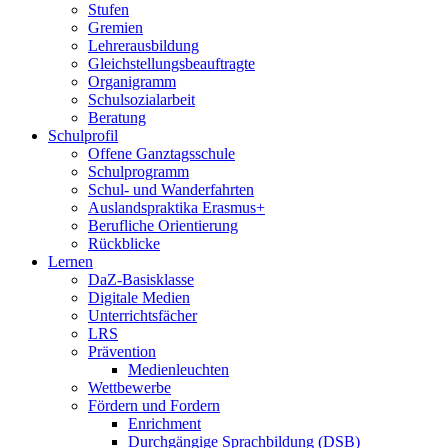
Stufen
Gremien
Lehrerausbildung
Gleichstellungsbeauftragte
Organigramm
Schulsozialarbeit
Beratung
Schulprofil
Offene Ganztagsschule
Schulprogramm
Schul- und Wanderfahrten
Auslandspraktika Erasmus+
Berufliche Orientierung
Rückblicke
Lernen
DaZ-Basisklasse
Digitale Medien
Unterrichtsfächer
LRS
Prävention
Medienleuchten
Wettbewerbe
Fördern und Fordern
Enrichment
Durchgängige Sprachbildung (DSB)