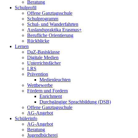
Beratung
Schulprofil
Offene Ganztagsschule
Schulprogramm
Schul- und Wanderfahrten
Auslandspraktika Erasmus+
Berufliche Orientierung
Rückblicke
Lernen
DaZ-Basisklasse
Digitale Medien
Unterrichtsfächer
LRS
Prävention
Medienleuchten
Wettbewerbe
Fördern und Fordern
Enrichment
Durchgängige Sprachbildung (DSB)
Offene Ganztagsschule
AG-Angebot
Schülerinfo
AG-Angebot
Beratung
Jugendbücherei