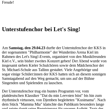
Freude!
Unterstufenchor bei Let's Sing!
Am
Samstag, den 29.04.23
durfte der Unterstufenchor der KKS in
der sogenannten "Philharmonie" der Wunderino Arena Kiel im
Rahmen des Let's Sing!-Events, organisiert von den Musikfreunden
Kiel e.V., sein bisher zweites Konzert geben! Der Abend wurde von
insgesamt sieben Kieler Schulchören sowie dem Mädchenchor der
St. Michael-Schule aus Tallinn gestaltet. Viele Angehörige und
sogar einige Schüler:innen der KKS hatten sich an diesem sonnigen
Samstagabend auf den Weg gemacht, um uns auf der Bühne
Singenden und Spielenden zu lauschen.
Der Unterstufenchor trug ein buntes Programm vor, vom
plattdeutschen Klassiker "Dat du min Leevsten büst" bis hin zum
rhythmisch virtuosen, von Djemben begleiteten "Kusimama". Nach
dem Stück "Mamma Mia" klatschte das Publikum besonders lange
und zeigte damit seine Begeisterung für unseren Auftritt. Trotz der