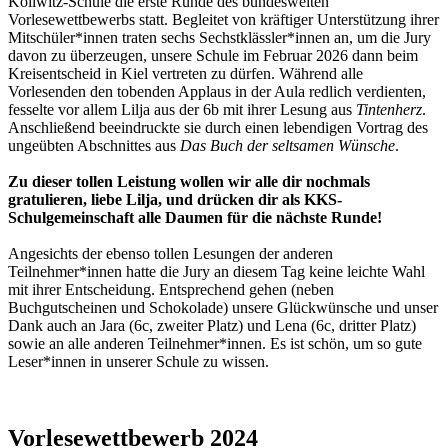
Kollwitz-Schule die erste Runde des bundesweiten
Vorlesewettbewerbs statt. Begleitet von kräftiger Unterstützung ihrer
Mitschüler*innen traten sechs Sechstklässler*innen an, um die Jury
davon zu überzeugen, unsere Schule im Februar 2026 dann beim
Kreisentscheid in Kiel vertreten zu dürfen. Während alle
Vorlesenden den tobenden Applaus in der Aula redlich verdienten,
fesselte vor allem Lilja aus der 6b mit ihrer Lesung aus
Tintenherz
.
Anschließend beeindruckte sie durch einen lebendigen Vortrag des
ungeübten Abschnittes aus
Das Buch der seltsamen Wünsche
.
Zu dieser tollen Leistung wollen wir alle dir nochmals
gratulieren, liebe Lilja, und drücken dir als KKS-
Schulgemeinschaft alle Daumen für die nächste Runde!
Angesichts der ebenso tollen Lesungen der anderen
Teilnehmer*innen hatte die Jury an diesem Tag keine leichte Wahl
mit ihrer Entscheidung. Entsprechend gehen (neben
Buchgutscheinen und Schokolade) unsere Glückwünsche und unser
Dank auch an Jara (6c, zweiter Platz) und Lena (6c, dritter Platz)
sowie an alle anderen Teilnehmer*innen. Es ist schön, um so gute
Leser*innen in unserer Schule zu wissen.
Vorlesewettbewerb 2024