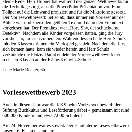
kleine Rede. Herr Hübner hat während des ganzen Wettbewerbs für
die Technik gesorgt, also die PowerPoint Präsentation von Frau
Töllner auf die Leinwand projiziert und für die Mikrofone gesorgt.
Der Vorlesewettbewerb lief so ab, dass immer ein Vorleser auf der
Bühne war und zuerst den geübten Text und dann den Fremdtext
vorgelesen hat. Der Fremdtext war „Rory Shy, der schüchterne
Detektiv“. Nachdem alle Kinder vorgelesen hatten, ging die Jury
vor die Tür, um sich zu beraten. Währenddessen hatte Herr Schulz
mit den Klassen drinnen ein Merkspiel gespielt. Nachdem die Jury
sich beraten hatte, kam sie wieder herein und Herr Schulz
verkündete die Plätze. Damit endete der Vorlesewettbewerb der
sechsten Klassen an der Käthe-Kollwitz-Schule.
Lene Marie Becker, 6b
Vorlesewettbewerb 2023
Auch in diesem Jahr war die KKS beim Vorlesewettbewerb der
Stiftung Buchkultur und Leseförderung dabei – gemeinsam mit rund
600.000 Kindern und etwa 7.000 Schulen!
Am 24. November war es soweit: Der schulinterne Lesewettbewerb
unserer 6. Klassen stand an: