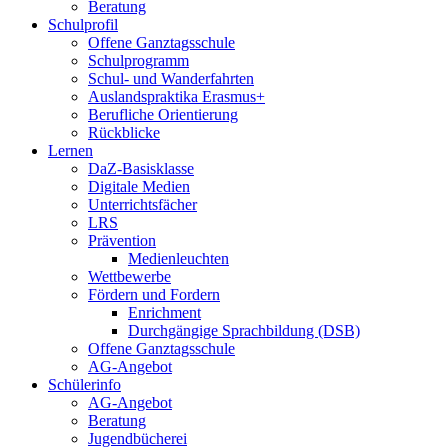
Beratung
Schulprofil
Offene Ganztagsschule
Schulprogramm
Schul- und Wanderfahrten
Auslandspraktika Erasmus+
Berufliche Orientierung
Rückblicke
Lernen
DaZ-Basisklasse
Digitale Medien
Unterrichtsfächer
LRS
Prävention
Medienleuchten
Wettbewerbe
Fördern und Fordern
Enrichment
Durchgängige Sprachbildung (DSB)
Offene Ganztagsschule
AG-Angebot
Schülerinfo
AG-Angebot
Beratung
Jugendbücherei