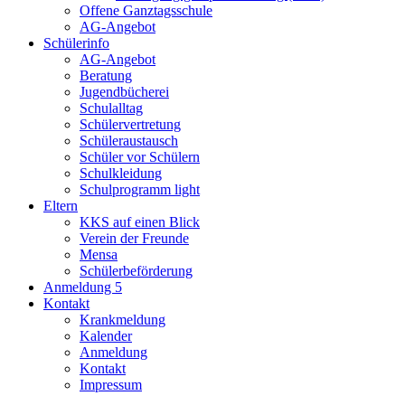
Offene Ganztagsschule
AG-Angebot
Schülerinfo
AG-Angebot
Beratung
Jugendbücherei
Schulalltag
Schülervertretung
Schüleraustausch
Schüler vor Schülern
Schulkleidung
Schulprogramm light
Eltern
KKS auf einen Blick
Verein der Freunde
Mensa
Schülerbeförderung
Anmeldung 5
Kontakt
Krankmeldung
Kalender
Anmeldung
Kontakt
Impressum