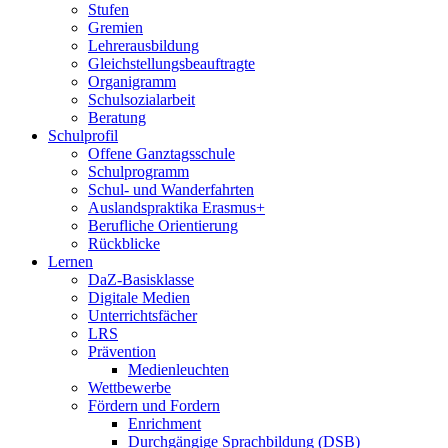
Stufen
Gremien
Lehrerausbildung
Gleichstellungsbeauftragte
Organigramm
Schulsozialarbeit
Beratung
Schulprofil
Offene Ganztagsschule
Schulprogramm
Schul- und Wanderfahrten
Auslandspraktika Erasmus+
Berufliche Orientierung
Rückblicke
Lernen
DaZ-Basisklasse
Digitale Medien
Unterrichtsfächer
LRS
Prävention
Medienleuchten
Wettbewerbe
Fördern und Fordern
Enrichment
Durchgängige Sprachbildung (DSB)