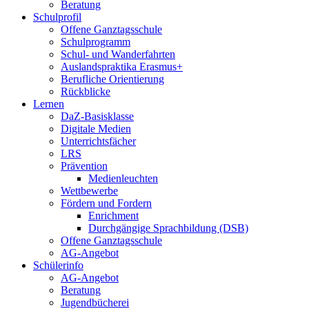
Beratung
Schulprofil
Offene Ganztagsschule
Schulprogramm
Schul- und Wanderfahrten
Auslandspraktika Erasmus+
Berufliche Orientierung
Rückblicke
Lernen
DaZ-Basisklasse
Digitale Medien
Unterrichtsfächer
LRS
Prävention
Medienleuchten
Wettbewerbe
Fördern und Fordern
Enrichment
Durchgängige Sprachbildung (DSB)
Offene Ganztagsschule
AG-Angebot
Schülerinfo
AG-Angebot
Beratung
Jugendbücherei