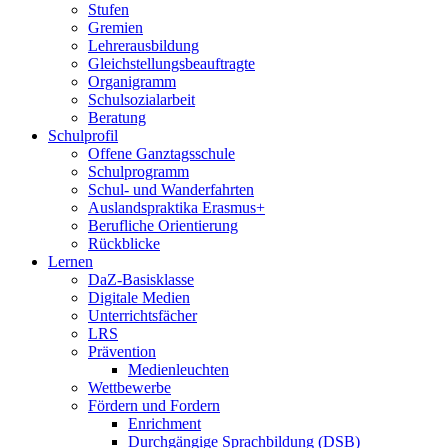
Stufen
Gremien
Lehrerausbildung
Gleichstellungsbeauftragte
Organigramm
Schulsozialarbeit
Beratung
Schulprofil
Offene Ganztagsschule
Schulprogramm
Schul- und Wanderfahrten
Auslandspraktika Erasmus+
Berufliche Orientierung
Rückblicke
Lernen
DaZ-Basisklasse
Digitale Medien
Unterrichtsfächer
LRS
Prävention
Medienleuchten
Wettbewerbe
Fördern und Fordern
Enrichment
Durchgängige Sprachbildung (DSB)