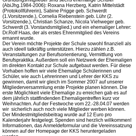
(AbiJhg.1984-2006): Roxana Herzberg, Katrin Mittelstädt
(Protokollführerin), Sabine Prigge geb. Schwerdt
(1.Vorsitzende.), Cornelia Riebenstein geb. Lühr (2.
Vorsitzende.), Christian Schanze, Nicola Viehweger geb.
Schwerdt (3. Vorstandsmitglied.) und ein ehemaliger Lehrer:
Dr.Rolf Haas, der als erstes Ehrenmitglied des Vereins
ernannt wurde.
Der Verein möchte Projekte der Schule sowohl finanziell als
auch ideell tatkräftig unterstützen. Hierzu zählen z.B.
Veranstaltungen zur Berufsorientierung, Vermittlung von
Berufspraktika. Außerdem soll ein Netzwerk der Ehemaligen
im direkten Kontakt zur Schule aufgebaut werden. Für diese
Vorhaben hoffen wir viele Ehemalige Schülerinnen und
Schüler, wie auch Lehrerinnen und Lehrer der KKS zu
gewinnen, damit wir gleich im Sommer 2007 auf unserer
Mitgliederversammlung erste Projekte planen können. Die
erste Möglichkeit viele Ehemalige zu erreichen gab es auf
dem jährlich stattfindenden Ehemaligentreffen kurz vor
Weihnachten. Auf der Festwoche vom 22.-28.04.07 werden
wir sicherlich auch noch viele Mitglieder werben können.
Der Mindestmitgliedsbeitrag wurde auf 12 Euro pro
Kalenderjahr festgelegt. Spenden sind herzlich willkommen!
Informationen, das Anmeldeformular und die Vereinssatzung
können auf der Homepage der KKS heruntergeladen