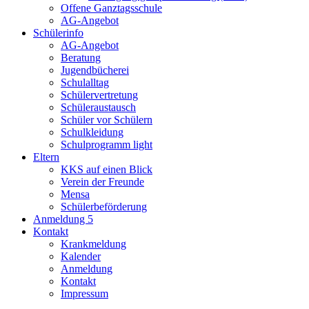
Offene Ganztagsschule
AG-Angebot
Schülerinfo
AG-Angebot
Beratung
Jugendbücherei
Schulalltag
Schülervertretung
Schüleraustausch
Schüler vor Schülern
Schulkleidung
Schulprogramm light
Eltern
KKS auf einen Blick
Verein der Freunde
Mensa
Schülerbeförderung
Anmeldung 5
Kontakt
Krankmeldung
Kalender
Anmeldung
Kontakt
Impressum