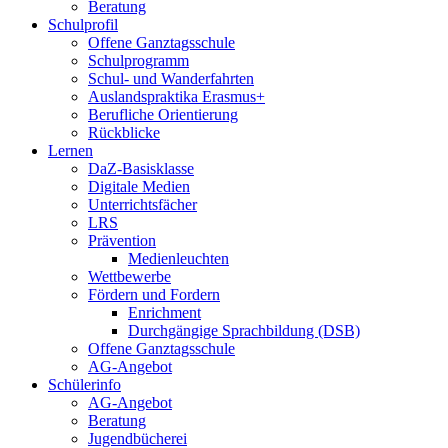
Beratung
Schulprofil
Offene Ganztagsschule
Schulprogramm
Schul- und Wanderfahrten
Auslandspraktika Erasmus+
Berufliche Orientierung
Rückblicke
Lernen
DaZ-Basisklasse
Digitale Medien
Unterrichtsfächer
LRS
Prävention
Medienleuchten
Wettbewerbe
Fördern und Fordern
Enrichment
Durchgängige Sprachbildung (DSB)
Offene Ganztagsschule
AG-Angebot
Schülerinfo
AG-Angebot
Beratung
Jugendbücherei