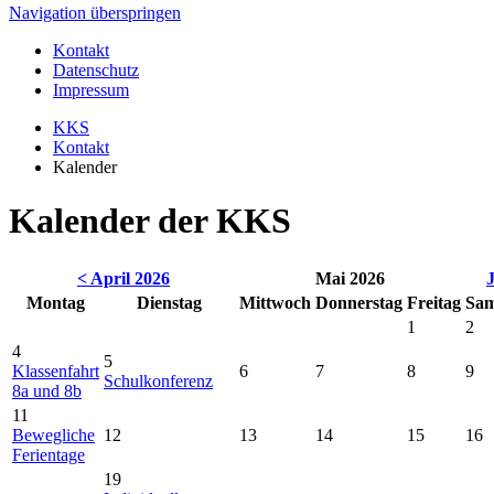
Navigation überspringen
Kontakt
Datenschutz
Impressum
KKS
Kontakt
Kalender
Kalender der KKS
< April 2026
Mai 2026
Montag
Dienstag
Mittwoch
Donnerstag
Freitag
Sam
1
2
4
5
Klassenfahrt
6
7
8
9
Schulkonferenz
8a und 8b
11
Bewegliche
12
13
14
15
16
Ferientage
19