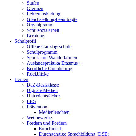
Stufen
Gremien
Lehrerausbildung
Gleichstellungsbeauftragte
Organigramm
Schulsozialarbeit
Beratung
Schulprofil
Offene Ganztagsschule
Schulprogramm
Schul- und Wanderfahrten
Auslandspraktika Erasmus+
Berufliche Orientierung
Rückblicke
Lernen
DaZ-Basisklasse
Digitale Medien
Unterrichtsfächer
LRS
Prävention
Medienleuchten
Wettbewerbe
Fördern und Fordern
Enrichment
Durchgängige Sprachbildung (DSB)