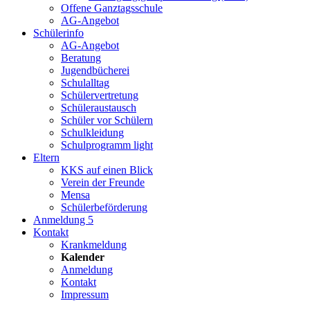
Offene Ganztagsschule
AG-Angebot
Schülerinfo
AG-Angebot
Beratung
Jugendbücherei
Schulalltag
Schülervertretung
Schüleraustausch
Schüler vor Schülern
Schulkleidung
Schulprogramm light
Eltern
KKS auf einen Blick
Verein der Freunde
Mensa
Schülerbeförderung
Anmeldung 5
Kontakt
Krankmeldung
Kalender
Anmeldung
Kontakt
Impressum