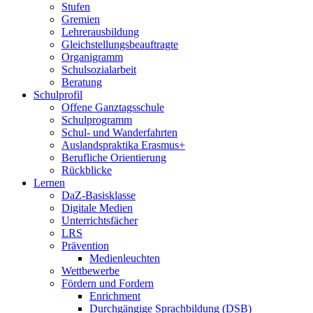
Stufen
Gremien
Lehrerausbildung
Gleichstellungsbeauftragte
Organigramm
Schulsozialarbeit
Beratung
Schulprofil
Offene Ganztagsschule
Schulprogramm
Schul- und Wanderfahrten
Auslandspraktika Erasmus+
Berufliche Orientierung
Rückblicke
Lernen
DaZ-Basisklasse
Digitale Medien
Unterrichtsfächer
LRS
Prävention
Medienleuchten
Wettbewerbe
Fördern und Fordern
Enrichment
Durchgängige Sprachbildung (DSB)