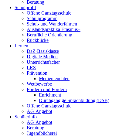
Beratung
Schulprofil
Offene Ganztagsschule
Schulprogramm
Schul- und Wanderfahrten
Auslandspraktika Erasmus+
Berufliche Orientierung
Rückblicke
Lernen
DaZ-Basisklasse
Digitale Medien
Unterrichtsfächer
LRS
Prävention
Medienleuchten
Wettbewerbe
Fördern und Fordern
Enrichment
Durchgängige Sprachbildung (DSB)
Offene Ganztagsschule
AG-Angebot
Schülerinfo
AG-Angebot
Beratung
Jugendbücherei