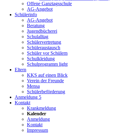
Offene Ganztagsschule
AG-Angebot
Schülerinfo
AG-Angebot
Beratung
Jugendbücherei
Schulalltag
Schülervertretung
Schüleraustausch
Schüler vor Schülern
Schulkleidung
Schulprogramm light
Eltern
KKS auf einen Blick
Verein der Freunde
Mensa
Schülerbeförderung
Anmeldung 5
Kontakt
Krankmeldung
Kalender
Anmeldung
Kontakt
Impressum