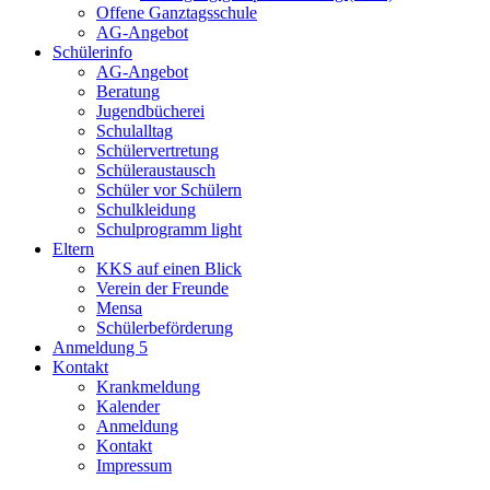
Offene Ganztagsschule
AG-Angebot
Schülerinfo
AG-Angebot
Beratung
Jugendbücherei
Schulalltag
Schülervertretung
Schüleraustausch
Schüler vor Schülern
Schulkleidung
Schulprogramm light
Eltern
KKS auf einen Blick
Verein der Freunde
Mensa
Schülerbeförderung
Anmeldung 5
Kontakt
Krankmeldung
Kalender
Anmeldung
Kontakt
Impressum