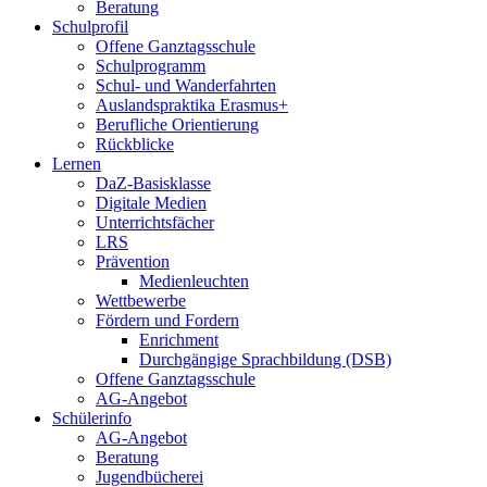
Beratung
Schulprofil
Offene Ganztagsschule
Schulprogramm
Schul- und Wanderfahrten
Auslandspraktika Erasmus+
Berufliche Orientierung
Rückblicke
Lernen
DaZ-Basisklasse
Digitale Medien
Unterrichtsfächer
LRS
Prävention
Medienleuchten
Wettbewerbe
Fördern und Fordern
Enrichment
Durchgängige Sprachbildung (DSB)
Offene Ganztagsschule
AG-Angebot
Schülerinfo
AG-Angebot
Beratung
Jugendbücherei