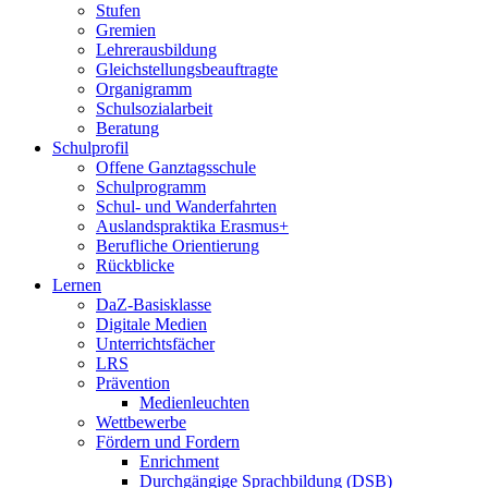
Stufen
Gremien
Lehrerausbildung
Gleichstellungsbeauftragte
Organigramm
Schulsozialarbeit
Beratung
Schulprofil
Offene Ganztagsschule
Schulprogramm
Schul- und Wanderfahrten
Auslandspraktika Erasmus+
Berufliche Orientierung
Rückblicke
Lernen
DaZ-Basisklasse
Digitale Medien
Unterrichtsfächer
LRS
Prävention
Medienleuchten
Wettbewerbe
Fördern und Fordern
Enrichment
Durchgängige Sprachbildung (DSB)