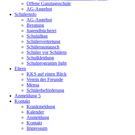
Offene Ganztagsschule
AG-Angebot
Schülerinfo
AG-Angebot
Beratung
Jugendbücherei
Schulalltag
Schülervertretung
Schüleraustausch
Schüler vor Schülern
Schulkleidung
Schulprogramm light
Eltern
KKS auf einen Blick
Verein der Freunde
Mensa
Schülerbeförderung
Anmeldung 5
Kontakt
Krankmeldung
Kalender
Anmeldung
Kontakt
Impressum