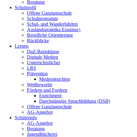
Beratung
Schulprofil
Offene Ganztagsschule
Schulprogramm
Schul- und Wanderfahrten
Auslandspraktika Erasmus+
Berufliche Orientierung
Rückblicke
Lernen
DaZ-Basisklasse
Digitale Medien
Unterrichtsfächer
LRS
Prävention
Medienleuchten
Wettbewerbe
Fördern und Fordern
Enrichment
Durchgängige Sprachbildung (DSB)
Offene Ganztagsschule
AG-Angebot
Schülerinfo
AG-Angebot
Beratung
Jugendbücherei