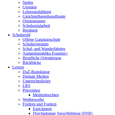
Stufen
Gremien
Lehrerausbildung
Gleichstellungsbeauftragte
Organigramm
Schulsozialarbeit
Beratung
Schulprofil
Offene Ganztagsschule
Schulprogramm
Schul- und Wanderfahrten
Auslandspraktika Erasmus+
Berufliche Orientierung
Rückblicke
Lernen
DaZ-Basisklasse
Digitale Medien
Unterrichtsfächer
LRS
Prävention
Medienleuchten
Wettbewerbe
Fördern und Fordern
Enrichment
Durchgängige Sprachbildung (DSB)