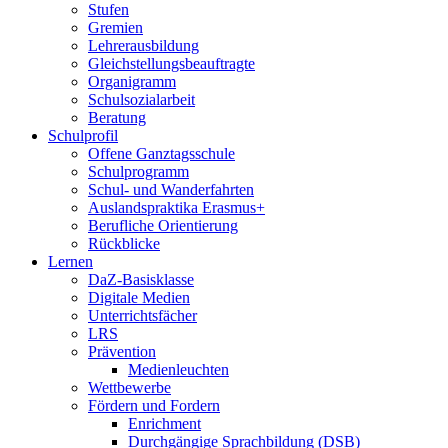
Stufen
Gremien
Lehrerausbildung
Gleichstellungsbeauftragte
Organigramm
Schulsozialarbeit
Beratung
Schulprofil
Offene Ganztagsschule
Schulprogramm
Schul- und Wanderfahrten
Auslandspraktika Erasmus+
Berufliche Orientierung
Rückblicke
Lernen
DaZ-Basisklasse
Digitale Medien
Unterrichtsfächer
LRS
Prävention
Medienleuchten
Wettbewerbe
Fördern und Fordern
Enrichment
Durchgängige Sprachbildung (DSB)