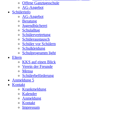
Offene Ganztagsschule
AG-Angebot
Schülerinfo
AG-Angebot
Beratung
Jugendbücherei
Schulalltag
Schülervertretung
Schüleraustausch
Schüler vor Schülern
Schulkleidung
Schulprogramm light
Eltern
KKS auf einen Blick
Verein der Freunde
Mensa
Schülerbeförderung
Anmeldung 5
Kontakt
Krankmeldung
Kalender
Anmeldung
Kontakt
Impressum