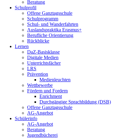
Beratung
Schulprofil
Offene Ganztagsschule
Schulprogramm
Schul- und Wanderfahrten
Auslandspraktika Erasmus+
Berufliche Orientierung
Rückblicke
Lernen
DaZ-Basisklasse
Digitale Medien
Unterrichtsfächer
LRS
Prävention
Medienleuchten
Wettbewerbe
Fördern und Fordern
Enrichment
Durchgängige Sprachbildung (DSB)
Offene Ganztagsschule
AG-Angebot
Schülerinfo
AG-Angebot
Beratung
Jugendbücherei