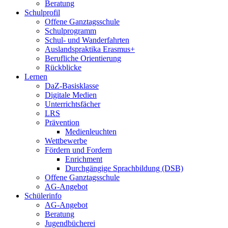
Beratung
Schulprofil
Offene Ganztagsschule
Schulprogramm
Schul- und Wanderfahrten
Auslandspraktika Erasmus+
Berufliche Orientierung
Rückblicke
Lernen
DaZ-Basisklasse
Digitale Medien
Unterrichtsfächer
LRS
Prävention
Medienleuchten
Wettbewerbe
Fördern und Fordern
Enrichment
Durchgängige Sprachbildung (DSB)
Offene Ganztagsschule
AG-Angebot
Schülerinfo
AG-Angebot
Beratung
Jugendbücherei