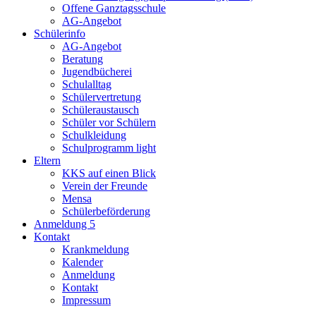
Offene Ganztagsschule
AG-Angebot
Schülerinfo
AG-Angebot
Beratung
Jugendbücherei
Schulalltag
Schülervertretung
Schüleraustausch
Schüler vor Schülern
Schulkleidung
Schulprogramm light
Eltern
KKS auf einen Blick
Verein der Freunde
Mensa
Schülerbeförderung
Anmeldung 5
Kontakt
Krankmeldung
Kalender
Anmeldung
Kontakt
Impressum