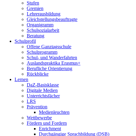
Stufen
Gremien
Lehrerausbildung
Gleichstellungsbeauftragte
Organigramm
Schulsozialarbeit
Beratung
Schulprofil
Offene Ganztagsschule
Schulprogramm
Schul- und Wanderfahrten
Auslandspraktika Erasmus+
Berufliche Orientierung
Rückblicke
Lernen
DaZ-Basisklasse
Digitale Medien
Unterrichtsfächer
LRS
Prävention
Medienleuchten
Wettbewerbe
Fördern und Fordern
Enrichment
Durchgängige Sprachbildung (DSB)