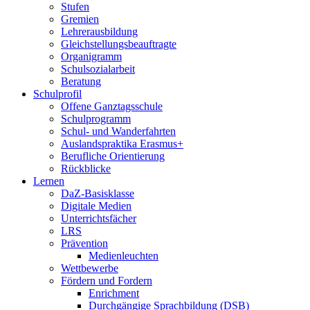
Stufen
Gremien
Lehrerausbildung
Gleichstellungsbeauftragte
Organigramm
Schulsozialarbeit
Beratung
Schulprofil
Offene Ganztagsschule
Schulprogramm
Schul- und Wanderfahrten
Auslandspraktika Erasmus+
Berufliche Orientierung
Rückblicke
Lernen
DaZ-Basisklasse
Digitale Medien
Unterrichtsfächer
LRS
Prävention
Medienleuchten
Wettbewerbe
Fördern und Fordern
Enrichment
Durchgängige Sprachbildung (DSB)