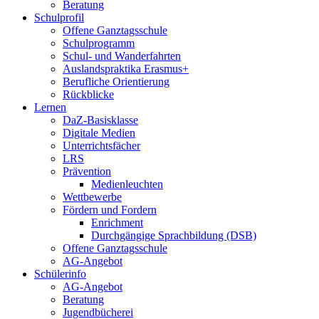
Beratung
Schulprofil
Offene Ganztagsschule
Schulprogramm
Schul- und Wanderfahrten
Auslandspraktika Erasmus+
Berufliche Orientierung
Rückblicke
Lernen
DaZ-Basisklasse
Digitale Medien
Unterrichtsfächer
LRS
Prävention
Medienleuchten
Wettbewerbe
Fördern und Fordern
Enrichment
Durchgängige Sprachbildung (DSB)
Offene Ganztagsschule
AG-Angebot
Schülerinfo
AG-Angebot
Beratung
Jugendbücherei