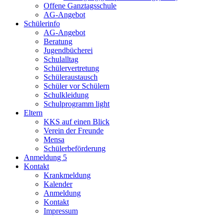
Offene Ganztagsschule
AG-Angebot
Schülerinfo
AG-Angebot
Beratung
Jugendbücherei
Schulalltag
Schülervertretung
Schüleraustausch
Schüler vor Schülern
Schulkleidung
Schulprogramm light
Eltern
KKS auf einen Blick
Verein der Freunde
Mensa
Schülerbeförderung
Anmeldung 5
Kontakt
Krankmeldung
Kalender
Anmeldung
Kontakt
Impressum