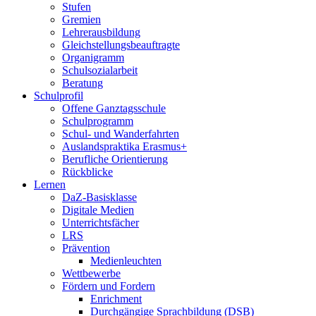
Stufen
Gremien
Lehrerausbildung
Gleichstellungsbeauftragte
Organigramm
Schulsozialarbeit
Beratung
Schulprofil
Offene Ganztagsschule
Schulprogramm
Schul- und Wanderfahrten
Auslandspraktika Erasmus+
Berufliche Orientierung
Rückblicke
Lernen
DaZ-Basisklasse
Digitale Medien
Unterrichtsfächer
LRS
Prävention
Medienleuchten
Wettbewerbe
Fördern und Fordern
Enrichment
Durchgängige Sprachbildung (DSB)