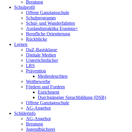
Beratung
Schulprofil
Offene Ganztagsschule
Schulprogramm
Schul- und Wanderfahrten
Auslandspraktika Erasmus+
Berufliche Orientierung
Rückblicke
Lernen
DaZ-Basisklasse
Digitale Medien
Unterrichtsfächer
LRS
Prävention
Medienleuchten
Wettbewerbe
Fördern und Fordern
Enrichment
Durchgängige Sprachbildung (DSB)
Offene Ganztagsschule
AG-Angebot
Schülerinfo
AG-Angebot
Beratung
Jugendbücherei