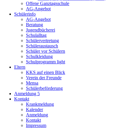
Offene Ganztagsschule
AG-Angebot
Schülerinfo
AG-Angebot
Beratung
Jugendbücherei
Schulalltag
Schülervertretung
Schüleraustausch
Schüler vor Schülern
Schulkleidung
Schulprogramm light
Eltern
KKS auf einen Blick
Verein der Freunde
Mensa
Schülerbeförderung
Anmeldung 5
Kontakt
Krankmeldung
Kalender
Anmeldung
Kontakt
Impressum