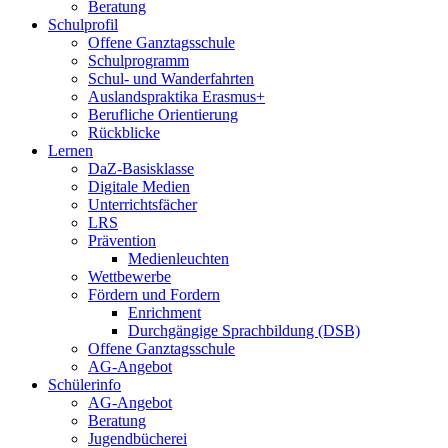
Beratung
Schulprofil
Offene Ganztagsschule
Schulprogramm
Schul- und Wanderfahrten
Auslandspraktika Erasmus+
Berufliche Orientierung
Rückblicke
Lernen
DaZ-Basisklasse
Digitale Medien
Unterrichtsfächer
LRS
Prävention
Medienleuchten
Wettbewerbe
Fördern und Fordern
Enrichment
Durchgängige Sprachbildung (DSB)
Offene Ganztagsschule
AG-Angebot
Schülerinfo
AG-Angebot
Beratung
Jugendbücherei