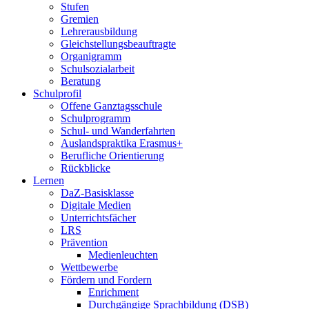
Stufen
Gremien
Lehrerausbildung
Gleichstellungsbeauftragte
Organigramm
Schulsozialarbeit
Beratung
Schulprofil
Offene Ganztagsschule
Schulprogramm
Schul- und Wanderfahrten
Auslandspraktika Erasmus+
Berufliche Orientierung
Rückblicke
Lernen
DaZ-Basisklasse
Digitale Medien
Unterrichtsfächer
LRS
Prävention
Medienleuchten
Wettbewerbe
Fördern und Fordern
Enrichment
Durchgängige Sprachbildung (DSB)