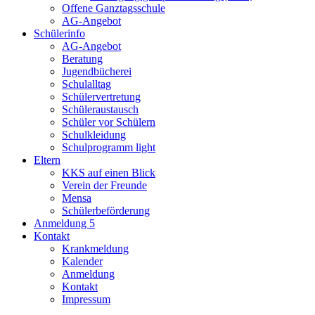
Offene Ganztagsschule
AG-Angebot
Schülerinfo
AG-Angebot
Beratung
Jugendbücherei
Schulalltag
Schülervertretung
Schüleraustausch
Schüler vor Schülern
Schulkleidung
Schulprogramm light
Eltern
KKS auf einen Blick
Verein der Freunde
Mensa
Schülerbeförderung
Anmeldung 5
Kontakt
Krankmeldung
Kalender
Anmeldung
Kontakt
Impressum