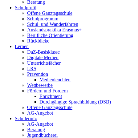
Beratung
Schulprofil
Offene Ganztagsschule
Schulprogramm
Schul- und Wanderfahrten
Auslandspraktika Erasmus+
Berufliche Orientierung
Rückblicke
Lernen
DaZ-Basisklasse
Digitale Medien
Unterrichtsfächer
LRS
Prävention
Medienleuchten
Wettbewerbe
Fördern und Fordern
Enrichment
Durchgängige Sprachbildung (DSB)
Offene Ganztagsschule
AG-Angebot
Schülerinfo
AG-Angebot
Beratung
Jugendbücherei