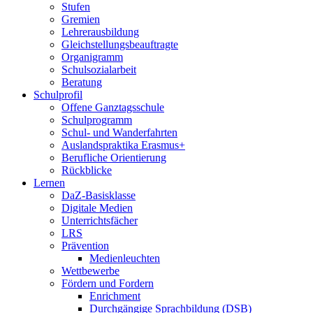
Stufen
Gremien
Lehrerausbildung
Gleichstellungsbeauftragte
Organigramm
Schulsozialarbeit
Beratung
Schulprofil
Offene Ganztagsschule
Schulprogramm
Schul- und Wanderfahrten
Auslandspraktika Erasmus+
Berufliche Orientierung
Rückblicke
Lernen
DaZ-Basisklasse
Digitale Medien
Unterrichtsfächer
LRS
Prävention
Medienleuchten
Wettbewerbe
Fördern und Fordern
Enrichment
Durchgängige Sprachbildung (DSB)