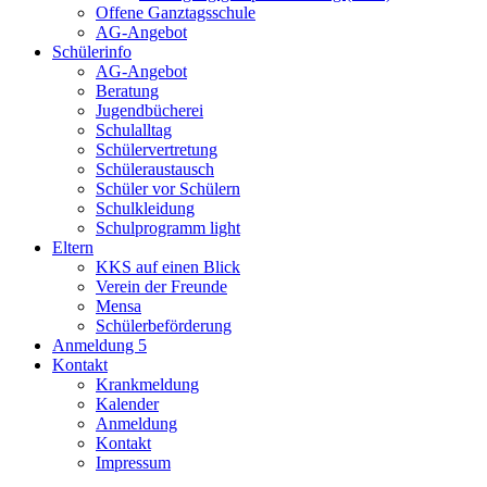
Offene Ganztagsschule
AG-Angebot
Schülerinfo
AG-Angebot
Beratung
Jugendbücherei
Schulalltag
Schülervertretung
Schüleraustausch
Schüler vor Schülern
Schulkleidung
Schulprogramm light
Eltern
KKS auf einen Blick
Verein der Freunde
Mensa
Schülerbeförderung
Anmeldung 5
Kontakt
Krankmeldung
Kalender
Anmeldung
Kontakt
Impressum