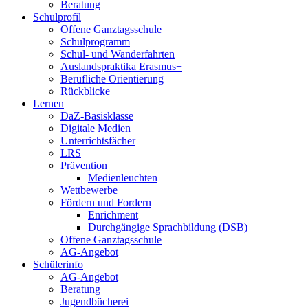
Beratung
Schulprofil
Offene Ganztagsschule
Schulprogramm
Schul- und Wanderfahrten
Auslandspraktika Erasmus+
Berufliche Orientierung
Rückblicke
Lernen
DaZ-Basisklasse
Digitale Medien
Unterrichtsfächer
LRS
Prävention
Medienleuchten
Wettbewerbe
Fördern und Fordern
Enrichment
Durchgängige Sprachbildung (DSB)
Offene Ganztagsschule
AG-Angebot
Schülerinfo
AG-Angebot
Beratung
Jugendbücherei