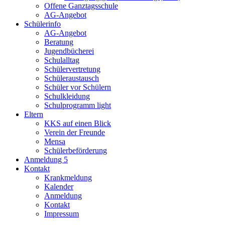
Offene Ganztagsschule
AG-Angebot
Schülerinfo
AG-Angebot
Beratung
Jugendbücherei
Schulalltag
Schülervertretung
Schüleraustausch
Schüler vor Schülern
Schulkleidung
Schulprogramm light
Eltern
KKS auf einen Blick
Verein der Freunde
Mensa
Schülerbeförderung
Anmeldung 5
Kontakt
Krankmeldung
Kalender
Anmeldung
Kontakt
Impressum