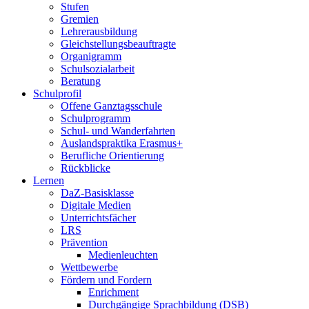
Stufen
Gremien
Lehrerausbildung
Gleichstellungsbeauftragte
Organigramm
Schulsozialarbeit
Beratung
Schulprofil
Offene Ganztagsschule
Schulprogramm
Schul- und Wanderfahrten
Auslandspraktika Erasmus+
Berufliche Orientierung
Rückblicke
Lernen
DaZ-Basisklasse
Digitale Medien
Unterrichtsfächer
LRS
Prävention
Medienleuchten
Wettbewerbe
Fördern und Fordern
Enrichment
Durchgängige Sprachbildung (DSB)