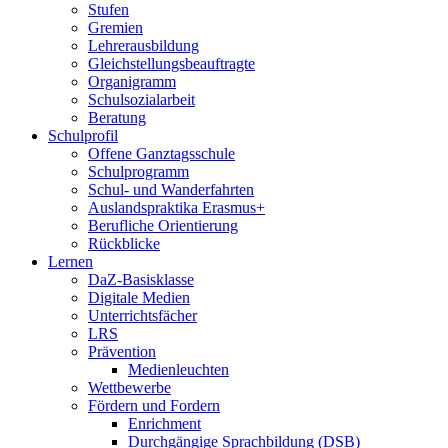
Stufen
Gremien
Lehrerausbildung
Gleichstellungsbeauftragte
Organigramm
Schulsozialarbeit
Beratung
Schulprofil
Offene Ganztagsschule
Schulprogramm
Schul- und Wanderfahrten
Auslandspraktika Erasmus+
Berufliche Orientierung
Rückblicke
Lernen
DaZ-Basisklasse
Digitale Medien
Unterrichtsfächer
LRS
Prävention
Medienleuchten
Wettbewerbe
Fördern und Fordern
Enrichment
Durchgängige Sprachbildung (DSB)