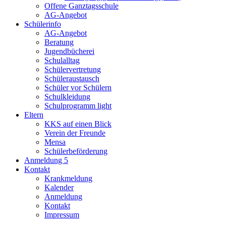
Offene Ganztagsschule
AG-Angebot
Schülerinfo
AG-Angebot
Beratung
Jugendbücherei
Schulalltag
Schülervertretung
Schüleraustausch
Schüler vor Schülern
Schulkleidung
Schulprogramm light
Eltern
KKS auf einen Blick
Verein der Freunde
Mensa
Schülerbeförderung
Anmeldung 5
Kontakt
Krankmeldung
Kalender
Anmeldung
Kontakt
Impressum