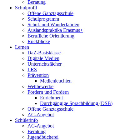
Beratung
Schulprofil
Offene Ganztagsschule
Schulprogramm
Schul- und Wanderfahrten
Auslandspraktika Erasmus+
Berufliche Orientierung
Rückblicke
Lernen
DaZ-Basisklasse
Digitale Medien
Unterrichtsfächer
LRS
Prävention
Medienleuchten
Wettbewerbe
Fördern und Fordern
Enrichment
Durchgängige Sprachbildung (DSB)
Offene Ganztagsschule
AG-Angebot
Schülerinfo
AG-Angebot
Beratung
Jugendbücherei