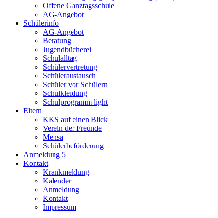
Offene Ganztagsschule
AG-Angebot
Schülerinfo
AG-Angebot
Beratung
Jugendbücherei
Schulalltag
Schülervertretung
Schüleraustausch
Schüler vor Schülern
Schulkleidung
Schulprogramm light
Eltern
KKS auf einen Blick
Verein der Freunde
Mensa
Schülerbeförderung
Anmeldung 5
Kontakt
Krankmeldung
Kalender
Anmeldung
Kontakt
Impressum