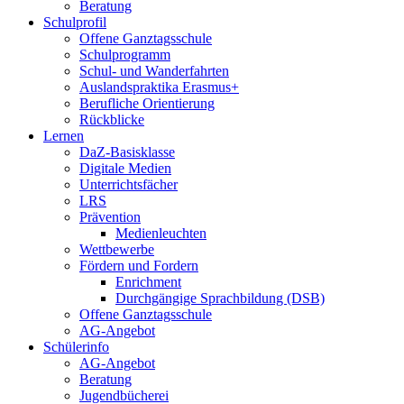
Beratung
Schulprofil
Offene Ganztagsschule
Schulprogramm
Schul- und Wanderfahrten
Auslandspraktika Erasmus+
Berufliche Orientierung
Rückblicke
Lernen
DaZ-Basisklasse
Digitale Medien
Unterrichtsfächer
LRS
Prävention
Medienleuchten
Wettbewerbe
Fördern und Fordern
Enrichment
Durchgängige Sprachbildung (DSB)
Offene Ganztagsschule
AG-Angebot
Schülerinfo
AG-Angebot
Beratung
Jugendbücherei