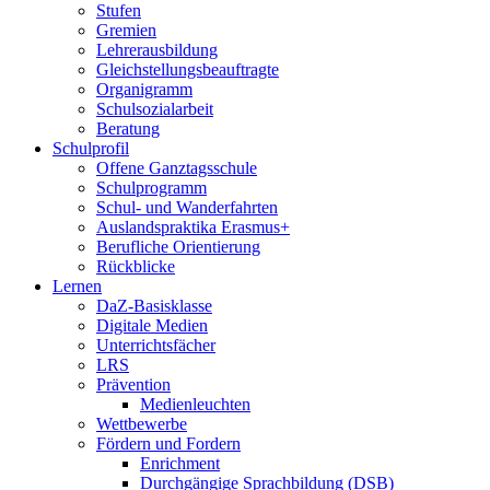
Stufen
Gremien
Lehrerausbildung
Gleichstellungsbeauftragte
Organigramm
Schulsozialarbeit
Beratung
Schulprofil
Offene Ganztagsschule
Schulprogramm
Schul- und Wanderfahrten
Auslandspraktika Erasmus+
Berufliche Orientierung
Rückblicke
Lernen
DaZ-Basisklasse
Digitale Medien
Unterrichtsfächer
LRS
Prävention
Medienleuchten
Wettbewerbe
Fördern und Fordern
Enrichment
Durchgängige Sprachbildung (DSB)