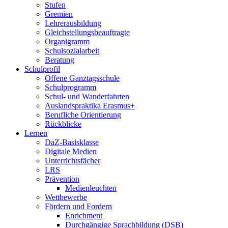
Stufen
Gremien
Lehrerausbildung
Gleichstellungsbeauftragte
Organigramm
Schulsozialarbeit
Beratung
Schulprofil
Offene Ganztagsschule
Schulprogramm
Schul- und Wanderfahrten
Auslandspraktika Erasmus+
Berufliche Orientierung
Rückblicke
Lernen
DaZ-Basisklasse
Digitale Medien
Unterrichtsfächer
LRS
Prävention
Medienleuchten
Wettbewerbe
Fördern und Fordern
Enrichment
Durchgängige Sprachbildung (DSB)