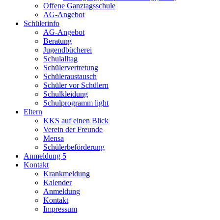
Offene Ganztagsschule
AG-Angebot
Schülerinfo
AG-Angebot
Beratung
Jugendbücherei
Schulalltag
Schülervertretung
Schüleraustausch
Schüler vor Schülern
Schulkleidung
Schulprogramm light
Eltern
KKS auf einen Blick
Verein der Freunde
Mensa
Schülerbeförderung
Anmeldung 5
Kontakt
Krankmeldung
Kalender
Anmeldung
Kontakt
Impressum