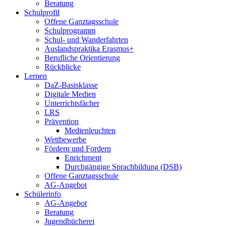
Beratung
Schulprofil
Offene Ganztagsschule
Schulprogramm
Schul- und Wanderfahrten
Auslandspraktika Erasmus+
Berufliche Orientierung
Rückblicke
Lernen
DaZ-Basisklasse
Digitale Medien
Unterrichtsfächer
LRS
Prävention
Medienleuchten
Wettbewerbe
Fördern und Fordern
Enrichment
Durchgängige Sprachbildung (DSB)
Offene Ganztagsschule
AG-Angebot
Schülerinfo
AG-Angebot
Beratung
Jugendbücherei