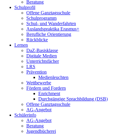
Beratung
Schulprofil
Offene Ganztagsschule
Schulprogramm
Schul- und Wanderfahrten
Auslandspraktika Erasmus+
Berufliche Orientierung
Rückblicke
Lernen
DaZ-Basisklasse
Digitale Medien
Unterrichtsfächer
LRS
Prävention
Medienleuchten
Wettbewerbe
Fördern und Fordern
Enrichment
Durchgängige Sprachbildung (DSB)
Offene Ganztagsschule
AG-Angebot
Schülerinfo
AG-Angebot
Beratung
Jugendbücherei