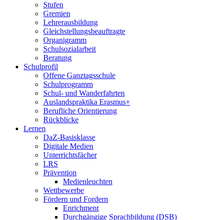
Stufen
Gremien
Lehrerausbildung
Gleichstellungsbeauftragte
Organigramm
Schulsozialarbeit
Beratung
Schulprofil
Offene Ganztagsschule
Schulprogramm
Schul- und Wanderfahrten
Auslandspraktika Erasmus+
Berufliche Orientierung
Rückblicke
Lernen
DaZ-Basisklasse
Digitale Medien
Unterrichtsfächer
LRS
Prävention
Medienleuchten
Wettbewerbe
Fördern und Fordern
Enrichment
Durchgängige Sprachbildung (DSB)