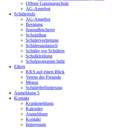
Offene Ganztagsschule
AG-Angebot
Schülerinfo
AG-Angebot
Beratung
Jugendbücherei
Schulalltag
Schülervertretung
Schüleraustausch
Schüler vor Schülern
Schulkleidung
Schulprogramm light
Eltern
KKS auf einen Blick
Verein der Freunde
Mensa
Schülerbeförderung
Anmeldung 5
Kontakt
Krankmeldung
Kalender
Anmeldung
Kontakt
Impressum