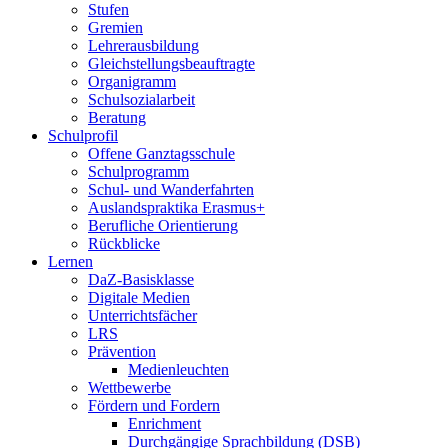
Stufen
Gremien
Lehrerausbildung
Gleichstellungsbeauftragte
Organigramm
Schulsozialarbeit
Beratung
Schulprofil
Offene Ganztagsschule
Schulprogramm
Schul- und Wanderfahrten
Auslandspraktika Erasmus+
Berufliche Orientierung
Rückblicke
Lernen
DaZ-Basisklasse
Digitale Medien
Unterrichtsfächer
LRS
Prävention
Medienleuchten
Wettbewerbe
Fördern und Fordern
Enrichment
Durchgängige Sprachbildung (DSB)