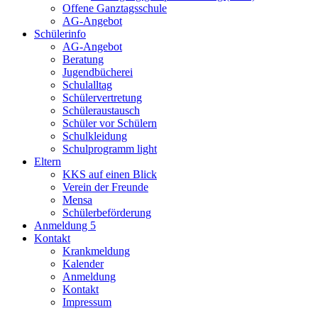
Offene Ganztagsschule
AG-Angebot
Schülerinfo
AG-Angebot
Beratung
Jugendbücherei
Schulalltag
Schülervertretung
Schüleraustausch
Schüler vor Schülern
Schulkleidung
Schulprogramm light
Eltern
KKS auf einen Blick
Verein der Freunde
Mensa
Schülerbeförderung
Anmeldung 5
Kontakt
Krankmeldung
Kalender
Anmeldung
Kontakt
Impressum