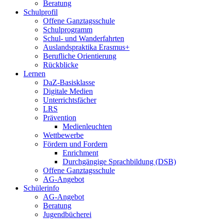
Beratung
Schulprofil
Offene Ganztagsschule
Schulprogramm
Schul- und Wanderfahrten
Auslandspraktika Erasmus+
Berufliche Orientierung
Rückblicke
Lernen
DaZ-Basisklasse
Digitale Medien
Unterrichtsfächer
LRS
Prävention
Medienleuchten
Wettbewerbe
Fördern und Fordern
Enrichment
Durchgängige Sprachbildung (DSB)
Offene Ganztagsschule
AG-Angebot
Schülerinfo
AG-Angebot
Beratung
Jugendbücherei