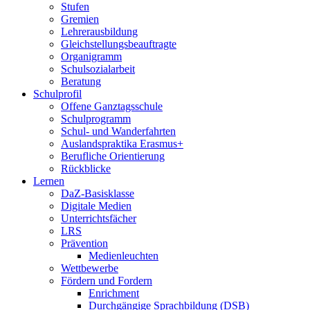
Stufen
Gremien
Lehrerausbildung
Gleichstellungsbeauftragte
Organigramm
Schulsozialarbeit
Beratung
Schulprofil
Offene Ganztagsschule
Schulprogramm
Schul- und Wanderfahrten
Auslandspraktika Erasmus+
Berufliche Orientierung
Rückblicke
Lernen
DaZ-Basisklasse
Digitale Medien
Unterrichtsfächer
LRS
Prävention
Medienleuchten
Wettbewerbe
Fördern und Fordern
Enrichment
Durchgängige Sprachbildung (DSB)