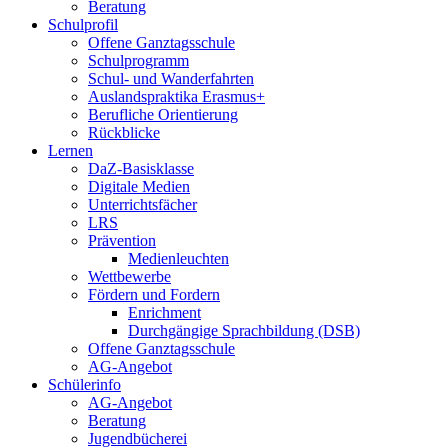
Beratung
Schulprofil
Offene Ganztagsschule
Schulprogramm
Schul- und Wanderfahrten
Auslandspraktika Erasmus+
Berufliche Orientierung
Rückblicke
Lernen
DaZ-Basisklasse
Digitale Medien
Unterrichtsfächer
LRS
Prävention
Medienleuchten
Wettbewerbe
Fördern und Fordern
Enrichment
Durchgängige Sprachbildung (DSB)
Offene Ganztagsschule
AG-Angebot
Schülerinfo
AG-Angebot
Beratung
Jugendbücherei