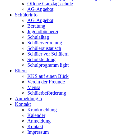
Offene Ganztagsschule
AG-Angebot
Schülerinfo
AG-Angebot
Beratung
Jugendbücherei
Schulalltag
Schülervertretung
Schüleraustausch
Schüler vor Schülern
Schulkleidung
Schulprogramm light
Eltern
KKS auf einen Blick
Verein der Freunde
Mensa
Schülerbeförderung
Anmeldung 5
Kontakt
Krankmeldung
Kalender
Anmeldung
Kontakt
Impressum