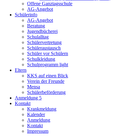
Offene Ganztagsschule
AG-Angebot
Schülerinfo
AG-Angebot
Beratung
Jugendbücherei
Schulalltag
Schülervertretung
Schüleraustausch
Schüler vor Schülern
Schulkleidung
Schulprogramm light
Eltern
KKS auf einen Blick
Verein der Freunde
Mensa
Schülerbeförderung
Anmeldung 5
Kontakt
Krankmeldung
Kalender
Anmeldung
Kontakt
Impressum