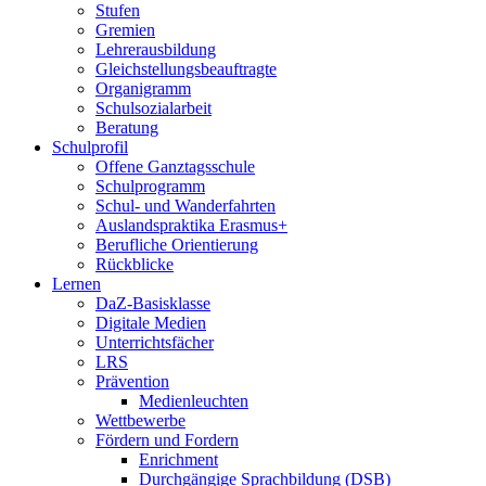
Stufen
Gremien
Lehrerausbildung
Gleichstellungsbeauftragte
Organigramm
Schulsozialarbeit
Beratung
Schulprofil
Offene Ganztagsschule
Schulprogramm
Schul- und Wanderfahrten
Auslandspraktika Erasmus+
Berufliche Orientierung
Rückblicke
Lernen
DaZ-Basisklasse
Digitale Medien
Unterrichtsfächer
LRS
Prävention
Medienleuchten
Wettbewerbe
Fördern und Fordern
Enrichment
Durchgängige Sprachbildung (DSB)