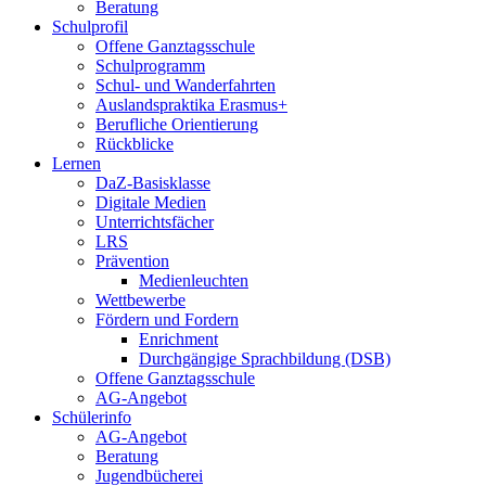
Beratung
Schulprofil
Offene Ganztagsschule
Schulprogramm
Schul- und Wanderfahrten
Auslandspraktika Erasmus+
Berufliche Orientierung
Rückblicke
Lernen
DaZ-Basisklasse
Digitale Medien
Unterrichtsfächer
LRS
Prävention
Medienleuchten
Wettbewerbe
Fördern und Fordern
Enrichment
Durchgängige Sprachbildung (DSB)
Offene Ganztagsschule
AG-Angebot
Schülerinfo
AG-Angebot
Beratung
Jugendbücherei