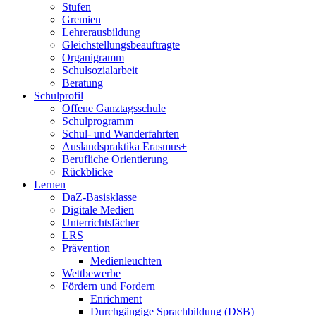
Stufen
Gremien
Lehrerausbildung
Gleichstellungsbeauftragte
Organigramm
Schulsozialarbeit
Beratung
Schulprofil
Offene Ganztagsschule
Schulprogramm
Schul- und Wanderfahrten
Auslandspraktika Erasmus+
Berufliche Orientierung
Rückblicke
Lernen
DaZ-Basisklasse
Digitale Medien
Unterrichtsfächer
LRS
Prävention
Medienleuchten
Wettbewerbe
Fördern und Fordern
Enrichment
Durchgängige Sprachbildung (DSB)