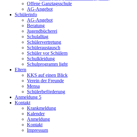
Offene Ganztagsschule
AG-Angebot
Schülerinfo
AG-Angebot
Beratung
Jugendbücherei
Schulalltag
Schülervertretung
Schüleraustausch
Schüler vor Schülern
Schulkleidung
Schulprogramm light
Eltern
KKS auf einen Blick
Verein der Freunde
Mensa
Schülerbeförderung
Anmeldung 5
Kontakt
Krankmeldung
Kalender
Anmeldung
Kontakt
Impressum