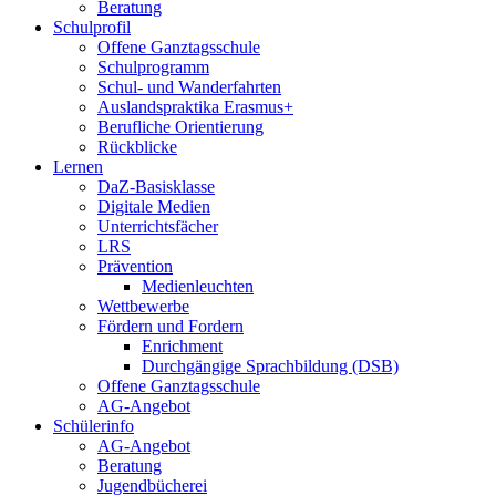
Beratung
Schulprofil
Offene Ganztagsschule
Schulprogramm
Schul- und Wanderfahrten
Auslandspraktika Erasmus+
Berufliche Orientierung
Rückblicke
Lernen
DaZ-Basisklasse
Digitale Medien
Unterrichtsfächer
LRS
Prävention
Medienleuchten
Wettbewerbe
Fördern und Fordern
Enrichment
Durchgängige Sprachbildung (DSB)
Offene Ganztagsschule
AG-Angebot
Schülerinfo
AG-Angebot
Beratung
Jugendbücherei