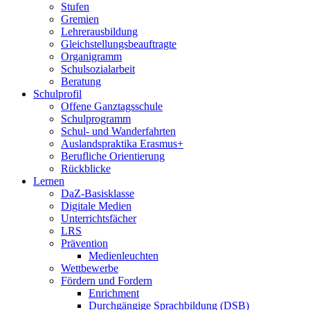
Stufen
Gremien
Lehrerausbildung
Gleichstellungsbeauftragte
Organigramm
Schulsozialarbeit
Beratung
Schulprofil
Offene Ganztagsschule
Schulprogramm
Schul- und Wanderfahrten
Auslandspraktika Erasmus+
Berufliche Orientierung
Rückblicke
Lernen
DaZ-Basisklasse
Digitale Medien
Unterrichtsfächer
LRS
Prävention
Medienleuchten
Wettbewerbe
Fördern und Fordern
Enrichment
Durchgängige Sprachbildung (DSB)