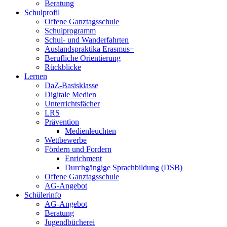
Beratung
Schulprofil
Offene Ganztagsschule
Schulprogramm
Schul- und Wanderfahrten
Auslandspraktika Erasmus+
Berufliche Orientierung
Rückblicke
Lernen
DaZ-Basisklasse
Digitale Medien
Unterrichtsfächer
LRS
Prävention
Medienleuchten
Wettbewerbe
Fördern und Fordern
Enrichment
Durchgängige Sprachbildung (DSB)
Offene Ganztagsschule
AG-Angebot
Schülerinfo
AG-Angebot
Beratung
Jugendbücherei