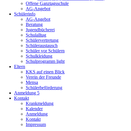
Offene Ganztagsschule
AG-Angebot
Schülerinfo
AG-Angebot
Beratung
Jugendbücherei
Schulalltag
Schülervertretung
Schüleraustausch
Schüler vor Schülern
Schulkleidung
Schulprogramm light
Eltern
KKS auf einen Blick
Verein der Freunde
Mensa
Schülerbeförderung
Anmeldung 5
Kontakt
Krankmeldung
Kalender
Anmeldung
Kontakt
Impressum