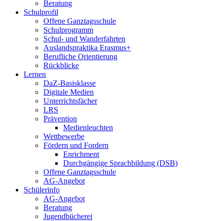
Beratung
Schulprofil
Offene Ganztagsschule
Schulprogramm
Schul- und Wanderfahrten
Auslandspraktika Erasmus+
Berufliche Orientierung
Rückblicke
Lernen
DaZ-Basisklasse
Digitale Medien
Unterrichtsfächer
LRS
Prävention
Medienleuchten
Wettbewerbe
Fördern und Fordern
Enrichment
Durchgängige Sprachbildung (DSB)
Offene Ganztagsschule
AG-Angebot
Schülerinfo
AG-Angebot
Beratung
Jugendbücherei