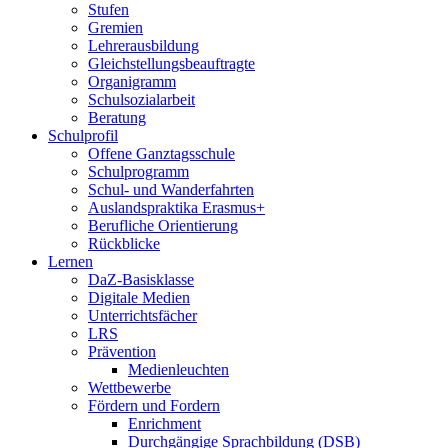
Stufen
Gremien
Lehrerausbildung
Gleichstellungsbeauftragte
Organigramm
Schulsozialarbeit
Beratung
Schulprofil
Offene Ganztagsschule
Schulprogramm
Schul- und Wanderfahrten
Auslandspraktika Erasmus+
Berufliche Orientierung
Rückblicke
Lernen
DaZ-Basisklasse
Digitale Medien
Unterrichtsfächer
LRS
Prävention
Medienleuchten
Wettbewerbe
Fördern und Fordern
Enrichment
Durchgängige Sprachbildung (DSB)