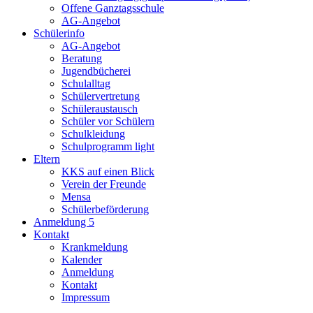
Offene Ganztagsschule
AG-Angebot
Schülerinfo
AG-Angebot
Beratung
Jugendbücherei
Schulalltag
Schülervertretung
Schüleraustausch
Schüler vor Schülern
Schulkleidung
Schulprogramm light
Eltern
KKS auf einen Blick
Verein der Freunde
Mensa
Schülerbeförderung
Anmeldung 5
Kontakt
Krankmeldung
Kalender
Anmeldung
Kontakt
Impressum