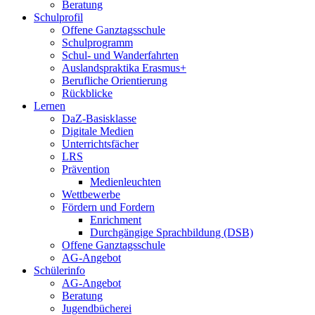
Beratung
Schulprofil
Offene Ganztagsschule
Schulprogramm
Schul- und Wanderfahrten
Auslandspraktika Erasmus+
Berufliche Orientierung
Rückblicke
Lernen
DaZ-Basisklasse
Digitale Medien
Unterrichtsfächer
LRS
Prävention
Medienleuchten
Wettbewerbe
Fördern und Fordern
Enrichment
Durchgängige Sprachbildung (DSB)
Offene Ganztagsschule
AG-Angebot
Schülerinfo
AG-Angebot
Beratung
Jugendbücherei