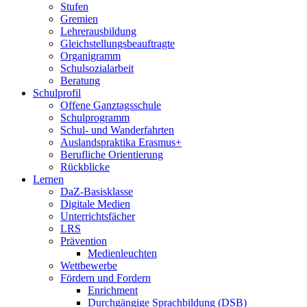
Stufen
Gremien
Lehrerausbildung
Gleichstellungsbeauftragte
Organigramm
Schulsozialarbeit
Beratung
Schulprofil
Offene Ganztagsschule
Schulprogramm
Schul- und Wanderfahrten
Auslandspraktika Erasmus+
Berufliche Orientierung
Rückblicke
Lernen
DaZ-Basisklasse
Digitale Medien
Unterrichtsfächer
LRS
Prävention
Medienleuchten
Wettbewerbe
Fördern und Fordern
Enrichment
Durchgängige Sprachbildung (DSB)