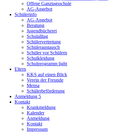
Offene Ganztagsschule
AG-Angebot
Schülerinfo
AG-Angebot
Beratung
Jugendbücherei
Schulalltag
Schülervertretung
Schüleraustausch
Schüler vor Schülern
Schulkleidung
Schulprogramm light
Eltern
KKS auf einen Blick
Verein der Freunde
Mensa
Schülerbeförderung
Anmeldung 5
Kontakt
Krankmeldung
Kalender
Anmeldung
Kontakt
Impressum