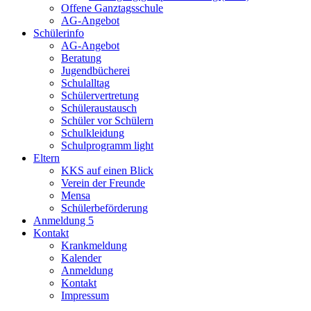
Offene Ganztagsschule
AG-Angebot
Schülerinfo
AG-Angebot
Beratung
Jugendbücherei
Schulalltag
Schülervertretung
Schüleraustausch
Schüler vor Schülern
Schulkleidung
Schulprogramm light
Eltern
KKS auf einen Blick
Verein der Freunde
Mensa
Schülerbeförderung
Anmeldung 5
Kontakt
Krankmeldung
Kalender
Anmeldung
Kontakt
Impressum