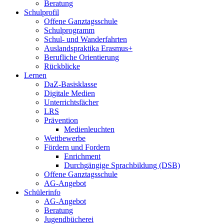
Beratung
Schulprofil
Offene Ganztagsschule
Schulprogramm
Schul- und Wanderfahrten
Auslandspraktika Erasmus+
Berufliche Orientierung
Rückblicke
Lernen
DaZ-Basisklasse
Digitale Medien
Unterrichtsfächer
LRS
Prävention
Medienleuchten
Wettbewerbe
Fördern und Fordern
Enrichment
Durchgängige Sprachbildung (DSB)
Offene Ganztagsschule
AG-Angebot
Schülerinfo
AG-Angebot
Beratung
Jugendbücherei