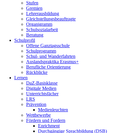
Stufen
Gremien
Lehrerausbildung
Gleichstellungsbeauftragte
Organigramm
Schulsozialarbeit
Beratung
Schulprofil
Offene Ganztagsschule
Schulprogramm
Schul- und Wanderfahrten
Auslandspraktika Erasmus+
Berufliche Orientierung
Rückblicke
Lernen
DaZ-Basisklasse
Digitale Medien
Unterrichtsfächer
LRS
Prävention
Medienleuchten
Wettbewerbe
Fördern und Fordern
Enrichment
Durchgängige Sprachbildung (DSB)