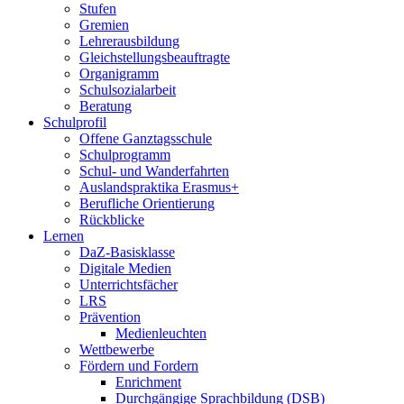
Stufen
Gremien
Lehrerausbildung
Gleichstellungsbeauftragte
Organigramm
Schulsozialarbeit
Beratung
Schulprofil
Offene Ganztagsschule
Schulprogramm
Schul- und Wanderfahrten
Auslandspraktika Erasmus+
Berufliche Orientierung
Rückblicke
Lernen
DaZ-Basisklasse
Digitale Medien
Unterrichtsfächer
LRS
Prävention
Medienleuchten
Wettbewerbe
Fördern und Fordern
Enrichment
Durchgängige Sprachbildung (DSB)