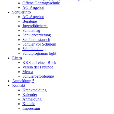
Offene Ganztagsschule
AG-Angebot
Schülerinfo
AG-Angebot
Beratung
Jugendbücherei
Schulalltag
Schülervertretung
Schüleraustausch
Schüler vor Schülern
Schulkleidung
Schulprogramm light
Eltern
KKS auf einen Blick
Verein der Freunde
Mensa
Schülerbeförderung
Anmeldung 5
Kontakt
Krankmeldung
Kalender
Anmeldung
Kontakt
Impressum