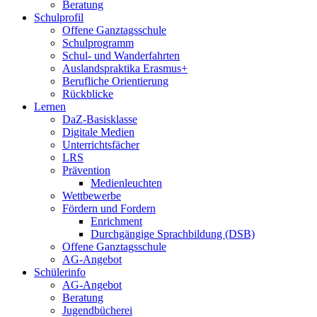
Beratung
Schulprofil
Offene Ganztagsschule
Schulprogramm
Schul- und Wanderfahrten
Auslandspraktika Erasmus+
Berufliche Orientierung
Rückblicke
Lernen
DaZ-Basisklasse
Digitale Medien
Unterrichtsfächer
LRS
Prävention
Medienleuchten
Wettbewerbe
Fördern und Fordern
Enrichment
Durchgängige Sprachbildung (DSB)
Offene Ganztagsschule
AG-Angebot
Schülerinfo
AG-Angebot
Beratung
Jugendbücherei