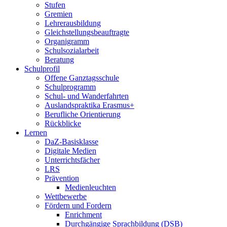
Stufen
Gremien
Lehrerausbildung
Gleichstellungsbeauftragte
Organigramm
Schulsozialarbeit
Beratung
Schulprofil
Offene Ganztagsschule
Schulprogramm
Schul- und Wanderfahrten
Auslandspraktika Erasmus+
Berufliche Orientierung
Rückblicke
Lernen
DaZ-Basisklasse
Digitale Medien
Unterrichtsfächer
LRS
Prävention
Medienleuchten
Wettbewerbe
Fördern und Fordern
Enrichment
Durchgängige Sprachbildung (DSB)