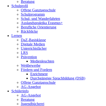
Beratung
Schulprofil
Offene Ganztagsschule
Schulprogramm
Schul- und Wanderfahrten
Auslandspraktika Erasmus+
Berufliche Orientierung
Rückblicke
Lernen
DaZ-Basisklasse
Digitale Medien
Unterrichtsfächer
LRS
Prävention
Medienleuchten
Wettbewerbe
Fördern und Fordern
Enrichment
Durchgängige Sprachbildung (DSB)
Offene Ganztagsschule
AG-Angebot
Schülerinfo
AG-Angebot
Beratung
Jugendbücherei