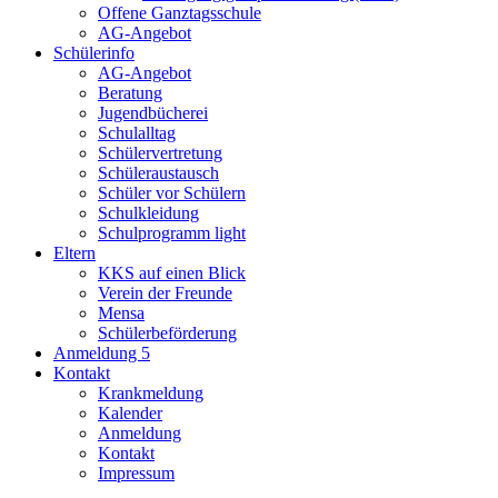
Offene Ganztagsschule
AG-Angebot
Schülerinfo
AG-Angebot
Beratung
Jugendbücherei
Schulalltag
Schülervertretung
Schüleraustausch
Schüler vor Schülern
Schulkleidung
Schulprogramm light
Eltern
KKS auf einen Blick
Verein der Freunde
Mensa
Schülerbeförderung
Anmeldung 5
Kontakt
Krankmeldung
Kalender
Anmeldung
Kontakt
Impressum