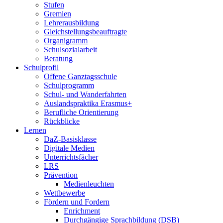
Stufen
Gremien
Lehrerausbildung
Gleichstellungsbeauftragte
Organigramm
Schulsozialarbeit
Beratung
Schulprofil
Offene Ganztagsschule
Schulprogramm
Schul- und Wanderfahrten
Auslandspraktika Erasmus+
Berufliche Orientierung
Rückblicke
Lernen
DaZ-Basisklasse
Digitale Medien
Unterrichtsfächer
LRS
Prävention
Medienleuchten
Wettbewerbe
Fördern und Fordern
Enrichment
Durchgängige Sprachbildung (DSB)