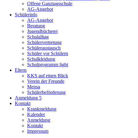
Offene Ganztagsschule
AG-Angebot
Schülerinfo
AG-Angebot
Beratung
Jugendbücherei
Schulalltag
Schülervertretung
Schüleraustausch
Schüler vor Schülern
Schulkleidung
Schulprogramm light
Eltern
KKS auf einen Blick
Verein der Freunde
Mensa
Schülerbeförderung
Anmeldung 5
Kontakt
Krankmeldung
Kalender
Anmeldung
Kontakt
Impressum