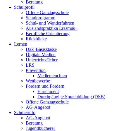
Beratung
Schulprofil
Offene Ganztagsschule
Schulprogramm
Schul- und Wanderfahrten
Auslandspraktika Erasmus+
Berufliche Orientierung
Rückblicke
Lernen
DaZ-Basisklasse
Digitale Medien
Unterrichtsfächer
LRS
Prävention
Medienleuchten
Wettbewerbe
Fördern und Fordern
Enrichment
Durchgängige Sprachbildung (DSB)
Offene Ganztagsschule
AG-Angebot
Schülerinfo
AG-Angebot
Beratung
Jugendbücherei