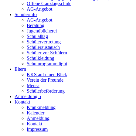
Offene Ganztagsschule
AG-Angebot
Schülerinfo
AG-Angebot
Beratung
Jugendbücherei
Schulalltag
Schülervertretung
Schüleraustausch
Schüler vor Schülern
Schulkleidung
Schulprogramm light
Eltern
KKS auf einen Blick
Verein der Freunde
Mensa
Schülerbeförderung
Anmeldung 5
Kontakt
Krankmeldung
Kalender
Anmeldung
Kontakt
Impressum