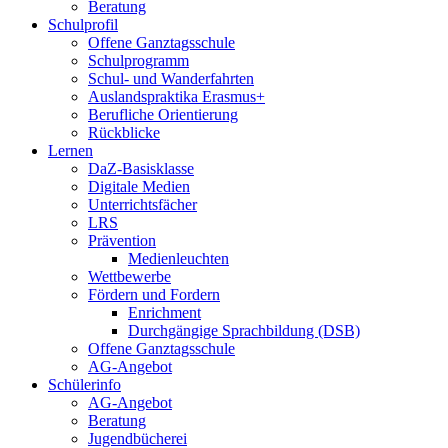
Beratung
Schulprofil
Offene Ganztagsschule
Schulprogramm
Schul- und Wanderfahrten
Auslandspraktika Erasmus+
Berufliche Orientierung
Rückblicke
Lernen
DaZ-Basisklasse
Digitale Medien
Unterrichtsfächer
LRS
Prävention
Medienleuchten
Wettbewerbe
Fördern und Fordern
Enrichment
Durchgängige Sprachbildung (DSB)
Offene Ganztagsschule
AG-Angebot
Schülerinfo
AG-Angebot
Beratung
Jugendbücherei