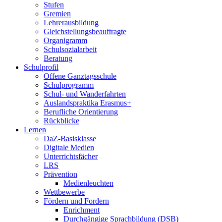
Stufen
Gremien
Lehrerausbildung
Gleichstellungsbeauftragte
Organigramm
Schulsozialarbeit
Beratung
Schulprofil
Offene Ganztagsschule
Schulprogramm
Schul- und Wanderfahrten
Auslandspraktika Erasmus+
Berufliche Orientierung
Rückblicke
Lernen
DaZ-Basisklasse
Digitale Medien
Unterrichtsfächer
LRS
Prävention
Medienleuchten
Wettbewerbe
Fördern und Fordern
Enrichment
Durchgängige Sprachbildung (DSB)