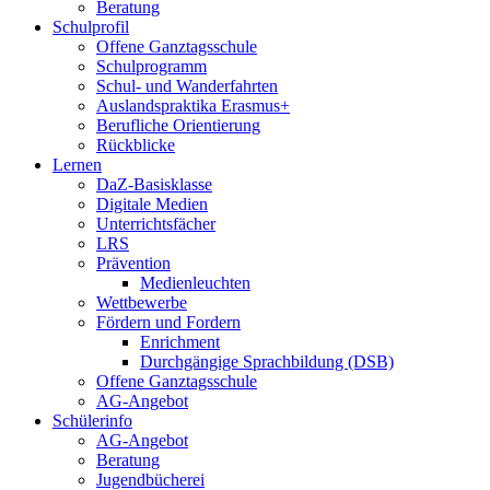
Beratung
Schulprofil
Offene Ganztagsschule
Schulprogramm
Schul- und Wanderfahrten
Auslandspraktika Erasmus+
Berufliche Orientierung
Rückblicke
Lernen
DaZ-Basisklasse
Digitale Medien
Unterrichtsfächer
LRS
Prävention
Medienleuchten
Wettbewerbe
Fördern und Fordern
Enrichment
Durchgängige Sprachbildung (DSB)
Offene Ganztagsschule
AG-Angebot
Schülerinfo
AG-Angebot
Beratung
Jugendbücherei