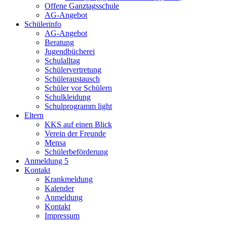
Offene Ganztagsschule
AG-Angebot
Schülerinfo
AG-Angebot
Beratung
Jugendbücherei
Schulalltag
Schülervertretung
Schüleraustausch
Schüler vor Schülern
Schulkleidung
Schulprogramm light
Eltern
KKS auf einen Blick
Verein der Freunde
Mensa
Schülerbeförderung
Anmeldung 5
Kontakt
Krankmeldung
Kalender
Anmeldung
Kontakt
Impressum