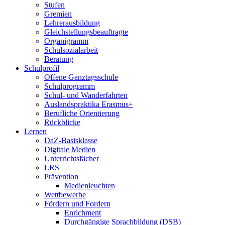
Stufen
Gremien
Lehrerausbildung
Gleichstellungsbeauftragte
Organigramm
Schulsozialarbeit
Beratung
Schulprofil
Offene Ganztagsschule
Schulprogramm
Schul- und Wanderfahrten
Auslandspraktika Erasmus+
Berufliche Orientierung
Rückblicke
Lernen
DaZ-Basisklasse
Digitale Medien
Unterrichtsfächer
LRS
Prävention
Medienleuchten
Wettbewerbe
Fördern und Fordern
Enrichment
Durchgängige Sprachbildung (DSB)