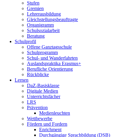
Stufen
Gremien
Lehrerausbildung
Gleichstellungsbeauftragte
Organigramm
Schulsozialarbeit
Beratung
Schulprofil
Offene Ganztagsschule
Schulprogramm
Schul- und Wanderfahrten
Auslandspraktika Erasmus+
Berufliche Orientierung
Rückblicke
Lernen
DaZ-Basisklasse
Digitale Medien
Unterrichtsfächer
LRS
Prävention
Medienleuchten
Wettbewerbe
Fördern und Fordern
Enrichment
Durchgängige Sprachbildung (DSB)