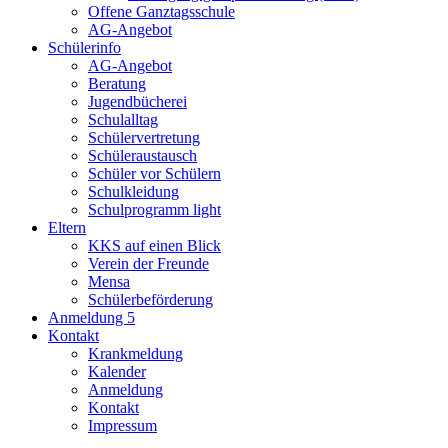
Offene Ganztagsschule
AG-Angebot
Schülerinfo
AG-Angebot
Beratung
Jugendbücherei
Schulalltag
Schülervertretung
Schüleraustausch
Schüler vor Schülern
Schulkleidung
Schulprogramm light
Eltern
KKS auf einen Blick
Verein der Freunde
Mensa
Schülerbeförderung
Anmeldung 5
Kontakt
Krankmeldung
Kalender
Anmeldung
Kontakt
Impressum