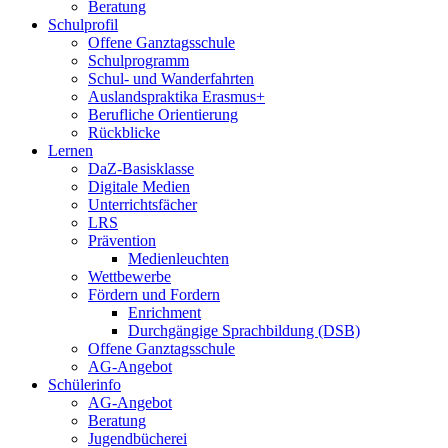
Beratung
Schulprofil
Offene Ganztagsschule
Schulprogramm
Schul- und Wanderfahrten
Auslandspraktika Erasmus+
Berufliche Orientierung
Rückblicke
Lernen
DaZ-Basisklasse
Digitale Medien
Unterrichtsfächer
LRS
Prävention
Medienleuchten
Wettbewerbe
Fördern und Fordern
Enrichment
Durchgängige Sprachbildung (DSB)
Offene Ganztagsschule
AG-Angebot
Schülerinfo
AG-Angebot
Beratung
Jugendbücherei