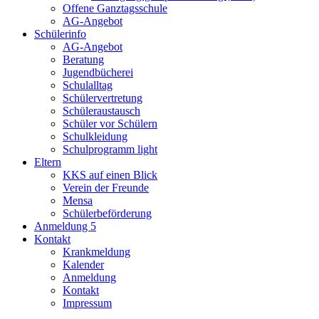
Offene Ganztagsschule
AG-Angebot
Schülerinfo
AG-Angebot
Beratung
Jugendbücherei
Schulalltag
Schülervertretung
Schüleraustausch
Schüler vor Schülern
Schulkleidung
Schulprogramm light
Eltern
KKS auf einen Blick
Verein der Freunde
Mensa
Schülerbeförderung
Anmeldung 5
Kontakt
Krankmeldung
Kalender
Anmeldung
Kontakt
Impressum