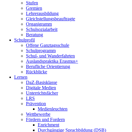
Stufen
Gremien
Lehrerausbildung
Gleichstellungsbeauftragte
Organigramm
Schulsozialarbeit
Beratung
Schulprofil
Offene Ganztagsschule
Schulprogramm
Schul- und Wanderfahrten
Auslandspraktika Erasmus+
Berufliche Orientierung
Rückblicke
Lernen
DaZ-Basisklasse
Digitale Medien
Unterrichtsfächer
LRS
Prävention
Medienleuchten
Wettbewerbe
Fördern und Fordern
Enrichment
Durchgängige Sprachbildung (DSB)