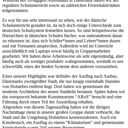
Während des 10-tägigen Aufenthalts in Dänemark haben wir am
regulären Schulunterricht sowie an zahlreichen Freizeitaktivitäten
teilgenommen.
Es war für uns sehr interessant zu sehen, wie der dänische
Schulunterricht gestaltet ist, da sich doch einige Unterschiede zum
deutschen Schulsystem feststellen lassen. So sind beispielsweise die
Hierarchien in dänischen Schulen flacher, was unteranderem daran
zu erkennen ist, dass sich Schüler*innen und Lehrer*innen duzen
und mit Vornamen ansprechen. Außerdem wird im Unterricht
ausschließlich mit Laptops sowie häufig in Gruppenarbeiten
gearbeitet. Wir haben diese Arbeitsweise als sehr eigenständig, aber
häufig auch als weniger produktiv wahrgenommen, weshalb es uns
schwerfällt, eines der beiden Systeme dem anderen vorzuziehen.
Eines unserer Highlights war definitiv der Ausflug nach Aarhus,
Dänemarks zweitgrößter Stadt, die nur knapp eineinhalb Stunden
von Holstebro entfernt liegt. Dort haben wir gemeinsam die
moderne Architektur des neuen Stadtteils bestaunt. Später haben wir
das europaweit bekannte Kunstmuseum “ARoS” besucht und eine
Führung durch einen Teil der Ausstellung erhalten.
Abgesehen von diesem Tagesausflug haben wir die übrigen
Nachmittage meist in unserer großen Gruppe damit verbracht, die
Stadt und die Umgebung Holstebros kennenzulernen. Auch ein
Kinobesuch, ein Ausflug zu einem “Klimatorium” und gemeinsame
Spieleabende waren Teil unseres Programmes.