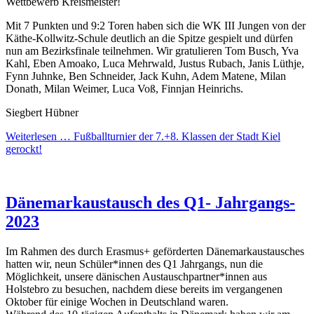
Wettbewerb Kreismeister!
Mit 7 Punkten und 9:2 Toren haben sich die WK III Jungen von der
Käthe-Kollwitz-Schule deutlich an die Spitze gespielt und dürfen
nun am Bezirksfinale teilnehmen. Wir gratulieren Tom Busch, Yva
Kahl, Eben Amoako, Luca Mehrwald, Justus Rubach, Janis Lüthje,
Fynn Juhnke, Ben Schneider, Jack Kuhn, Adem Matene, Milan
Donath, Milan Weimer, Luca Voß, Finnjan Heinrichs.
Siegbert Hübner
Weiterlesen …
Fußballturnier der 7.+8. Klassen der Stadt Kiel
gerockt!
Dänemarkaustausch des Q1- Jahrgangs-
2023
Im Rahmen des durch Erasmus+ geförderten Dänemarkaustausches
hatten wir, neun Schüler*innen des Q1 Jahrgangs, nun die
Möglichkeit, unsere dänischen Austauschpartner*innen aus
Holstebro zu besuchen, nachdem diese bereits im vergangenen
Oktober für einige Wochen in Deutschland waren.