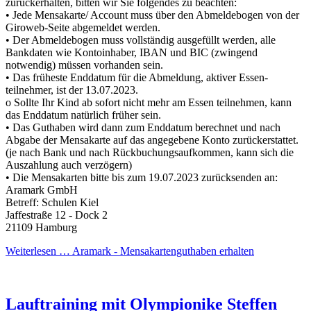
zurückerhalten, bitten wir Sie folgendes zu beachten:
• Jede Mensakarte/ Account muss über den Abmeldebogen von der
Giroweb-Seite abgemeldet werden.
• Der Abmeldebogen muss vollständig ausgefüllt werden, alle
Bankdaten wie Kontoinhaber, IBAN und BIC (zwingend
notwendig) müssen vorhanden sein.
• Das früheste Enddatum für die Abmeldung, aktiver Essen-
teilnehmer, ist der 13.07.2023.
o Sollte Ihr Kind ab sofort nicht mehr am Essen teilnehmen, kann
das Enddatum natürlich früher sein.
• Das Guthaben wird dann zum Enddatum berechnet und nach
Abgabe der Mensakarte auf das angegebene Konto zurückerstattet.
(je nach Bank und nach Rückbuchungsaufkommen, kann sich die
Auszahlung auch verzögern)
• Die Mensakarten bitte bis zum 19.07.2023 zurücksenden an:
Aramark GmbH
Betreff: Schulen Kiel
Jaffestraße 12 - Dock 2
21109 Hamburg
Weiterlesen …
Aramark - Mensakartenguthaben erhalten
Lauftraining mit Olympionike Steffen