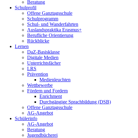
Beratung
Schulprofil
Offene Ganztagsschule
Schulprogramm
Schul- und Wanderfahrten
Auslandspraktika Erasmus+
Berufliche Orientierung
Rückblicke
Lernen
DaZ-Basisklasse
Digitale Medien
Unterrichtsfächer
LRS
Prävention
Medienleuchten
Wettbewerbe
Fördern und Fordern
Enrichment
Durchgängige Sprachbildung (DSB)
Offene Ganztagsschule
AG-Angebot
Schülerinfo
AG-Angebot
Beratung
Jugendbücherei