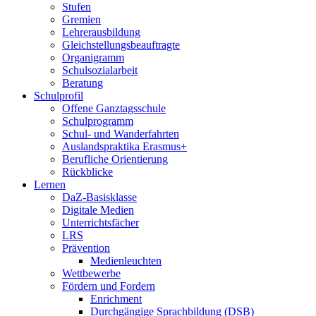
Stufen
Gremien
Lehrerausbildung
Gleichstellungsbeauftragte
Organigramm
Schulsozialarbeit
Beratung
Schulprofil
Offene Ganztagsschule
Schulprogramm
Schul- und Wanderfahrten
Auslandspraktika Erasmus+
Berufliche Orientierung
Rückblicke
Lernen
DaZ-Basisklasse
Digitale Medien
Unterrichtsfächer
LRS
Prävention
Medienleuchten
Wettbewerbe
Fördern und Fordern
Enrichment
Durchgängige Sprachbildung (DSB)