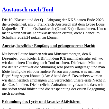
Austausch nach Toul
Die 10. Klassen und der Q 1 Jahrgang der KKS hatten Ende 2023
die Gelegenheit, am 3. Frankreich-Austausch mit dem Lycée Louis
Majorelle in Toul in Ostfrankreich (Grand-Est) teilzunehmen. Umso
mehr waren wir als Zehntklässlerinnen erfreut, diese Chance im
Schuljahr 2023/24 nutzen zu können.
Anreise, herzlicher Empfang und gelungene erste Nacht:
Mit bester Laune brachen wir am Mittwochmorgen, den 6.
Dezember, vom Kieler HBF mit dem ICE nach Karlsruhe auf, wo
wir dann einen Umstieg nach Toul machten. Die letzten Minuten
vor der Ankunft war die Stimmung sehr positiv aufgeregt, und man
hörte häufig die ein oder andere Person am planen, was man zur
Begrüßung sagen könnte :) Am Abend des 6. Dezembers wurden
wir dann herzlich empfangen und verbrachten unsere erste Nacht in
den Gastfamilien. Die herzliche Aufnahme trug dazu bei, dass wir
uns sofort wohl fühlten und die Anspannung der ersten Begegnung
rasch ablegten.
Erkundung des Lycée und kreative Aktivitäten: