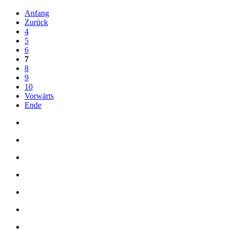
Anfang
Zurück
4
5
6
7
8
9
10
Vorwärts
Ende