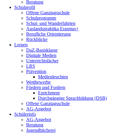
Beratung
Schulprofil
Offene Ganztagsschule
Schulprogramm
Schul- und Wanderfahrten
Auslandspraktika Erasmus+
Berufliche Orientierung
Rückblicke
Lernen
DaZ-Basisklasse
Digitale Medien
Unterrichtsfächer
LRS
Prävention
Medienleuchten
Wettbewerbe
Fördern und Fordern
Enrichment
Durchgängige Sprachbildung (DSB)
Offene Ganztagsschule
AG-Angebot
Schülerinfo
AG-Angebot
Beratung
Jugendbücherei