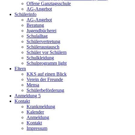
Offene Ganztagsschule
AG-Angebot
Schülerinfo
AG-Angebot
Beratung
Jugendbücherei
Schulalltag
Schülervertretung
Schüleraustausch
Schüler vor Schülern
Schulkleidung
Schulprogramm light
Eltern
KKS auf einen Blick
Verein der Freunde
Mensa
Schülerbeförderung
Anmeldung 5
Kontakt
Krankmeldung
Kalender
Anmeldung
Kontakt
Impressum