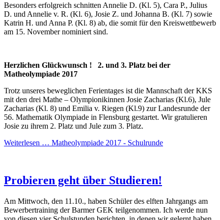
Besonders erfolgreich schnitten Annelie D. (Kl. 5), Cara P., Julius
D. und Annelie v. R. (Kl. 6), Josie Z. und Johanna B. (Kl. 7) sowie
Katrin H. und Anna P. (Kl. 8) ab, die somit für den Kreiswettbewerb
am 15. November nominiert sind.
Herzlichen Glückwunsch ! 2. und 3. Platz bei der
Matheolympiade 2017
Trotz unseres beweglichen Ferientages ist die Mannschaft der KKS
mit den drei Mathe – Olympionikinnen Josie Zacharias (Kl.6), Jule
Zacharias (Kl. 8) und Emilia v. Riegen (Kl.9) zur Landesrunde der
56. Mathematik Olympiade in Flensburg gestartet. Wir gratulieren
Josie zu ihrem 2. Platz und Jule zum 3. Platz.
Weiterlesen …
Matheolympiade 2017 - Schulrunde
Probieren geht über Studieren!
Am Mittwoch, den 11.10., haben Schüler des elften Jahrgangs am
Bewerbertraining der Barmer GEK teilgenommen. Ich werde nun
von diesen vier Schulstunden berichten, in denen wir gelernt haben,