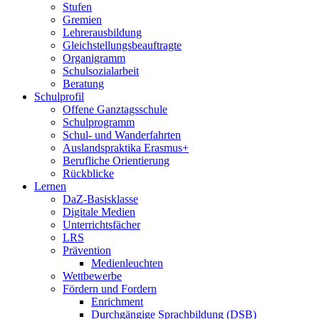
Stufen
Gremien
Lehrerausbildung
Gleichstellungsbeauftragte
Organigramm
Schulsozialarbeit
Beratung
Schulprofil
Offene Ganztagsschule
Schulprogramm
Schul- und Wanderfahrten
Auslandspraktika Erasmus+
Berufliche Orientierung
Rückblicke
Lernen
DaZ-Basisklasse
Digitale Medien
Unterrichtsfächer
LRS
Prävention
Medienleuchten
Wettbewerbe
Fördern und Fordern
Enrichment
Durchgängige Sprachbildung (DSB)