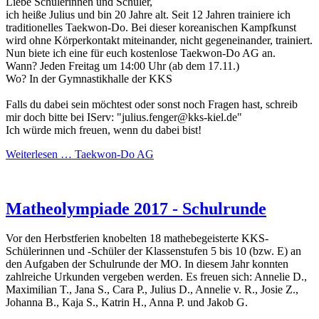
Liebe Schülerinnen und Schüler,
ich heiße Julius und bin 20 Jahre alt. Seit 12 Jahren trainiere ich
traditionelles Taekwon-Do. Bei dieser koreanischen Kampfkunst
wird ohne Körperkontakt miteinander, nicht gegeneinander, trainiert.
Nun biete ich eine für euch kostenlose Taekwon-Do AG an.
Wann? Jeden Freitag um 14:00 Uhr (ab dem 17.11.)
Wo? In der Gymnastikhalle der KKS
Falls du dabei sein möchtest oder sonst noch Fragen hast, schreib
mir doch bitte bei IServ: "julius.fenger@kks-kiel.de"
Ich würde mich freuen, wenn du dabei bist!
Weiterlesen …
Taekwon-Do AG
Matheolympiade 2017 - Schulrunde
Vor den Herbstferien knobelten 18 mathebegeisterte KKS-
Schülerinnen und -Schüler der Klassenstufen 5 bis 10 (bzw. E) an
den Aufgaben der Schulrunde der MO. In diesem Jahr konnten
zahlreiche Urkunden vergeben werden. Es freuen sich: Annelie D.,
Maximilian T., Jana S., Cara P., Julius D., Annelie v. R., Josie Z.,
Johanna B., Kaja S., Katrin H., Anna P. und Jakob G.