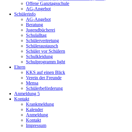
Offene Ganztagsschule
AG-Angebot
Schülerinfo
AG-Angebot
Beratung
Jugendbücherei
Schulalltag
Schülervertretung
Schüleraustausch
Schüler vor Schülern
Schulkleidung
Schulprogramm light
Eltern
KKS auf einen Blick
Verein der Freunde
Mensa
Schülerbeförderung
Anmeldung 5
Kontakt
Krankmeldung
Kalender
Anmeldung
Kontakt
Impressum