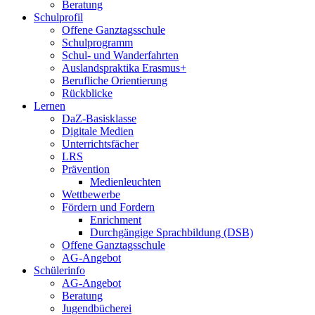
Beratung
Schulprofil
Offene Ganztagsschule
Schulprogramm
Schul- und Wanderfahrten
Auslandspraktika Erasmus+
Berufliche Orientierung
Rückblicke
Lernen
DaZ-Basisklasse
Digitale Medien
Unterrichtsfächer
LRS
Prävention
Medienleuchten
Wettbewerbe
Fördern und Fordern
Enrichment
Durchgängige Sprachbildung (DSB)
Offene Ganztagsschule
AG-Angebot
Schülerinfo
AG-Angebot
Beratung
Jugendbücherei